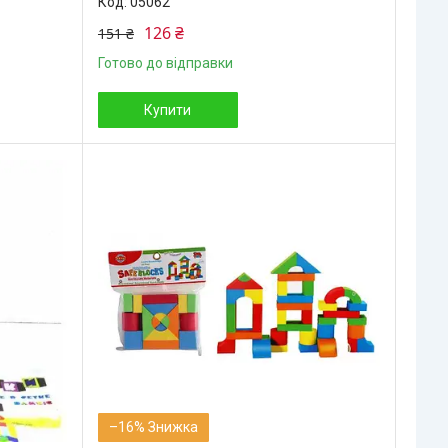
05062
126 ₴
151 ₴
Готово до відправки
Купити
–16%