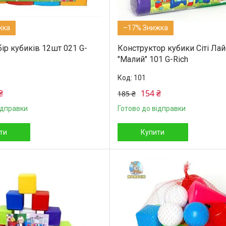
–17%
ір кубиків 12шт 021 G-
Конструктор кубики Сіті Ла
"Малий" 101 G-Rich
101
₴
154 ₴
185 ₴
ідправки
Готово до відправки
ти
Купити