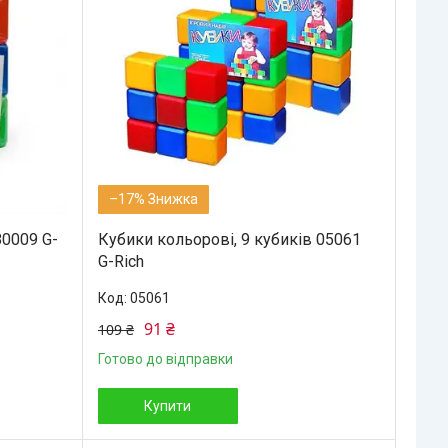
–17%
80009 G-
Кубики кольорові, 9 кубиків 05061
G-Rich
05061
91 ₴
109 ₴
Готово до відправки
Купити