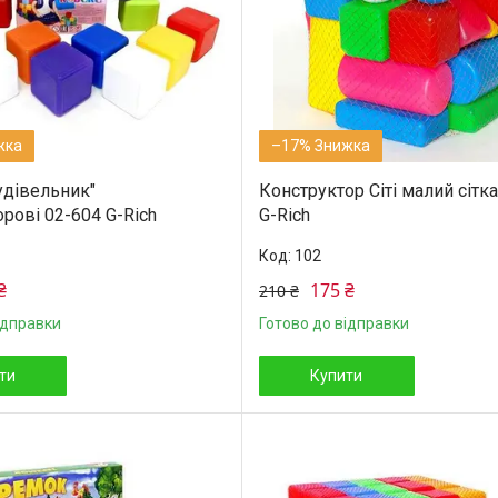
–17%
удівельник"
Конструктор Сіті малий сітк
рові 02-604 G-Rich
G-Rich
102
₴
175 ₴
210 ₴
ідправки
Готово до відправки
ти
Купити