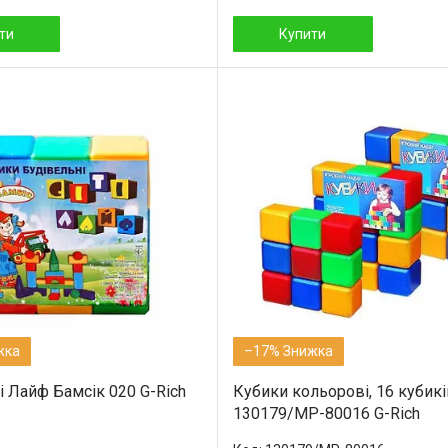
ти
Купити
–17%
і Лайф Бамсік 020 G-Rich
Кубики кольорові, 16 кубик
130179/МР-80016 G-Rich