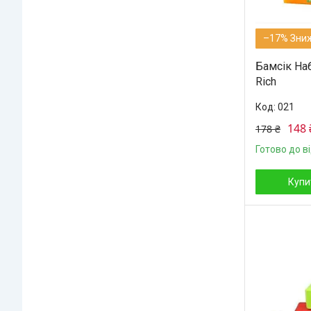
–17%
Бамсік Наб
Rich
021
148 
178 ₴
Готово до в
Купи