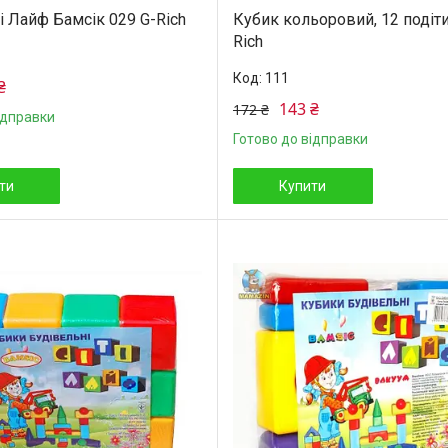
і Лайф Бамсік 029 G-Rich
Кубик кольоровий, 12 подіти
Rich
111
₴
143 ₴
172 ₴
ідправки
Готово до відправки
ти
Купити