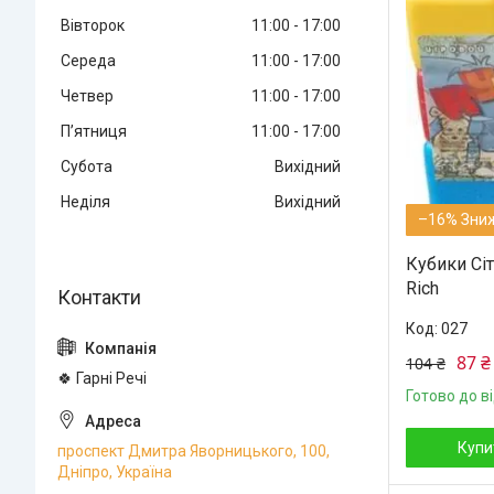
Вівторок
11:00
17:00
Середа
11:00
17:00
Четвер
11:00
17:00
Пʼятниця
11:00
17:00
Субота
Вихідний
Неділя
Вихідний
–16%
Кубики Сіт
Rich
027
87 ₴
104 ₴
🍀 Гарні Речі
Готово до в
Купи
проспект Дмитра Яворницького, 100,
Дніпро, Україна