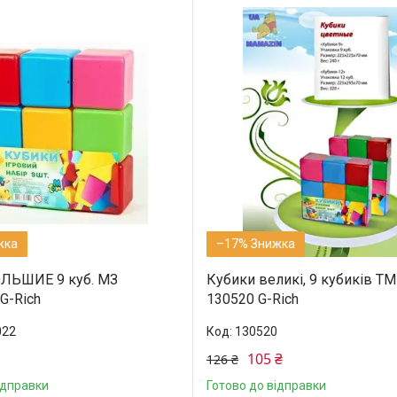
–17%
ЛЬШИЕ 9 куб. МЗ
Кубики великі, 9 кубиків ТМ
G-Rich
130520 G-Rich
022
130520
105 ₴
126 ₴
ідправки
Готово до відправки