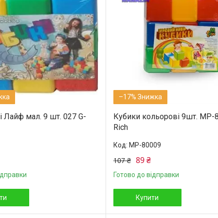
–17%
і Лайф мал. 9 шт. 027 G-
Кубики кольорові 9шт. МР-
Rich
МР-80009
89 ₴
107 ₴
ідправки
Готово до відправки
ти
Купити