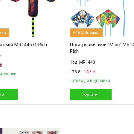
–16%
й змій MR1446 G-Rich
Повітряний змій "Мікс" MR1
Rich
6
MR1443
₴
147 ₴
176 ₴
ідправки
Готово до відправки
ти
Купити