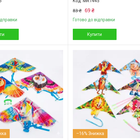
5
MR1445
69 ₴
83 ₴
ідправки
Готово до відправки
ти
Купити
–16%