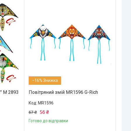
–16%
и" M 2893
Повітряний змій MR1596 G-Rich
MR1596
56 ₴
67 ₴
Готово до відправки