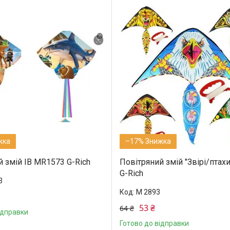
–17%
 змій IB MR1573 G-Rich
Повітряний змій "Звірі/птах
G-Rich
3
M 2893
53 ₴
64 ₴
ідправки
Готово до відправки