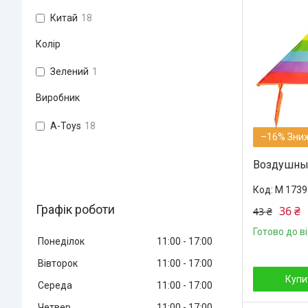
Китай
18
Колір
Зелений
1
Виробник
A-Toys
18
–16%
Воздушный
M 1739
Графік роботи
36 ₴
43 ₴
Готово до в
Понеділок
11:00
17:00
Вівторок
11:00
17:00
Купи
Середа
11:00
17:00
Четвер
11:00
17:00