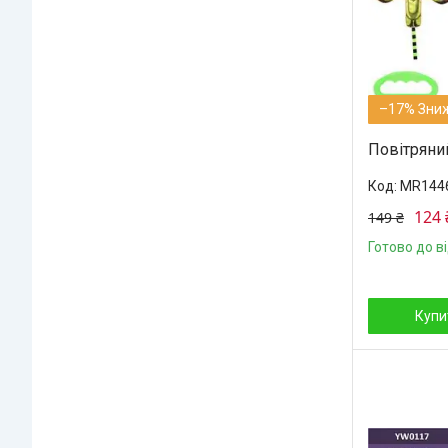
–17%
Повітряни
MR144
124 
149 ₴
Готово до в
Купи