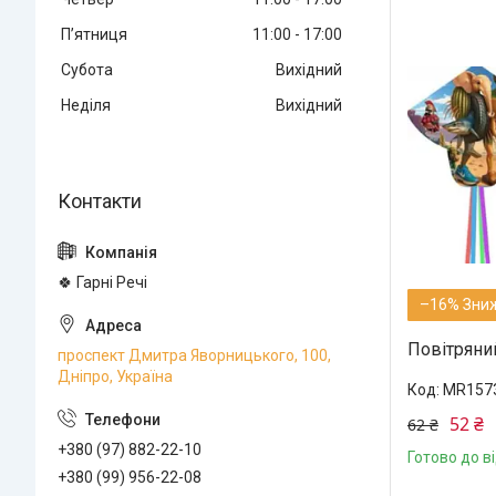
Пʼятниця
11:00
17:00
Субота
Вихідний
Неділя
Вихідний
🍀 Гарні Речі
–16%
Повітряний
проспект Дмитра Яворницького, 100,
Дніпро, Україна
MR157
52 ₴
62 ₴
+380 (97) 882-22-10
Готово до в
+380 (99) 956-22-08