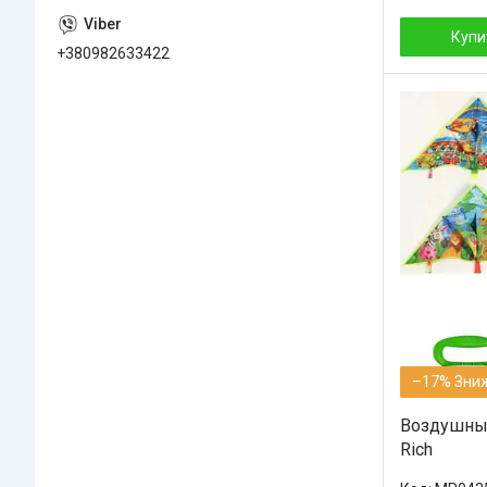
Купи
+380982633422
–17%
Воздушный
Rich