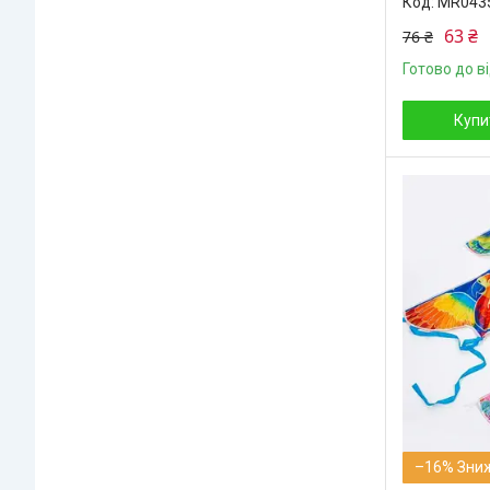
MR043
63 ₴
76 ₴
Готово до в
Купи
–16%