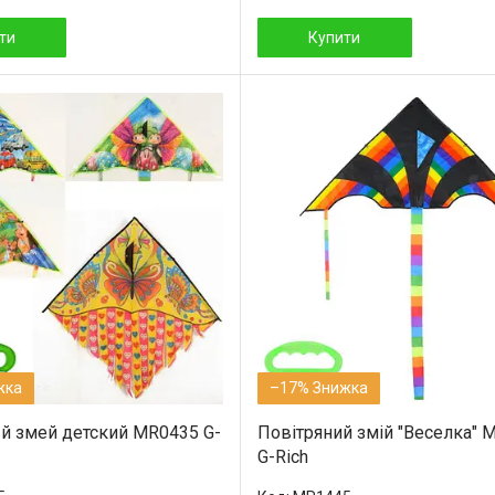
ти
Купити
–17%
 змей детский MR0435 G-
Повітряний змій "Веселка" 
G-Rich