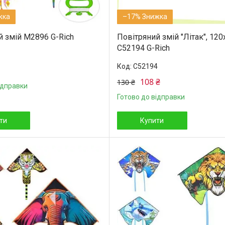
–17%
й змій M2896 G-Rich
Повітряний змій "Літак", 12
C52194 G-Rich
C52194
108 ₴
130 ₴
ідправки
Готово до відправки
ти
Купити