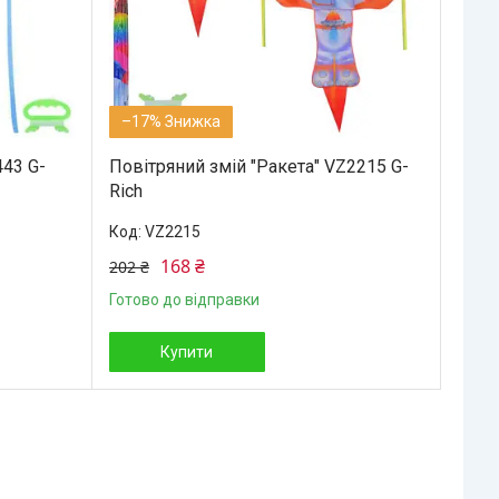
–17%
443 G-
Повітряний змій "Ракета" VZ2215 G-
Rich
VZ2215
168 ₴
202 ₴
Готово до відправки
Купити