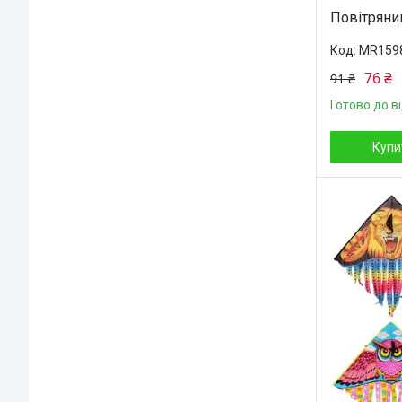
Повітряни
MR159
76 ₴
91 ₴
Готово до в
Купи