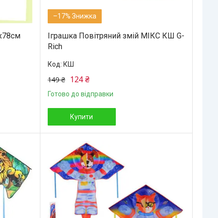
–17%
0х78см
Іграшка Повітряний змій МІКС КШ G-
Rich
КШ
124 ₴
149 ₴
Готово до відправки
Купити