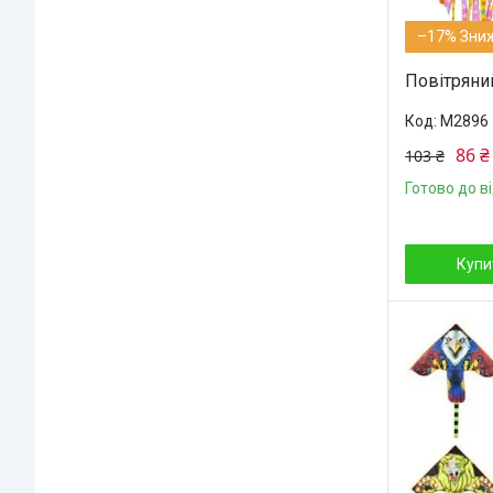
–17%
Повітряни
M2896
86 ₴
103 ₴
Готово до в
Купи