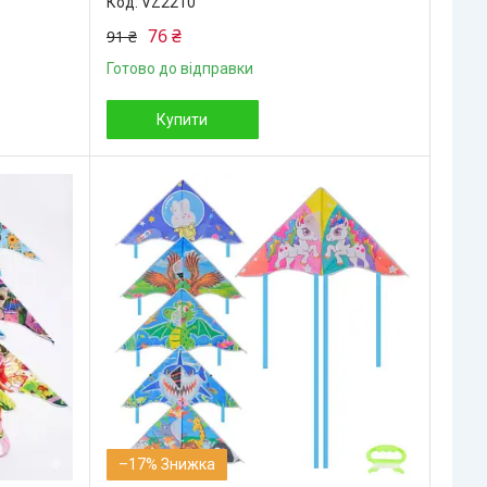
VZ2210
76 ₴
91 ₴
Готово до відправки
Купити
–17%