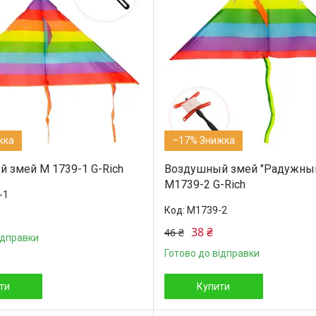
–17%
 змей M 1739-1 G-Rich
Воздушный змей "Радужны
M1739-2 G-Rich
-1
M1739-2
38 ₴
46 ₴
ідправки
Готово до відправки
ти
Купити