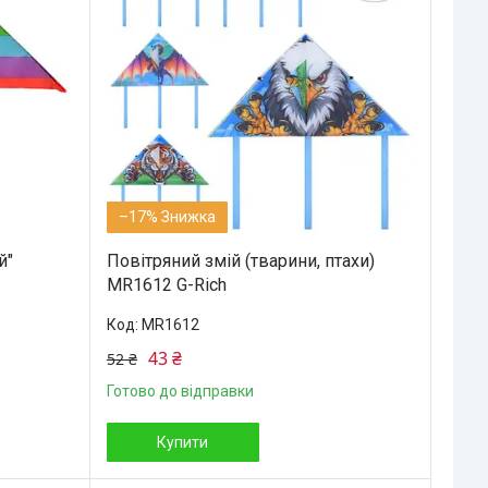
–17%
й"
Повітряний змій (тварини, птахи)
MR1612 G-Rich
MR1612
43 ₴
52 ₴
Готово до відправки
Купити