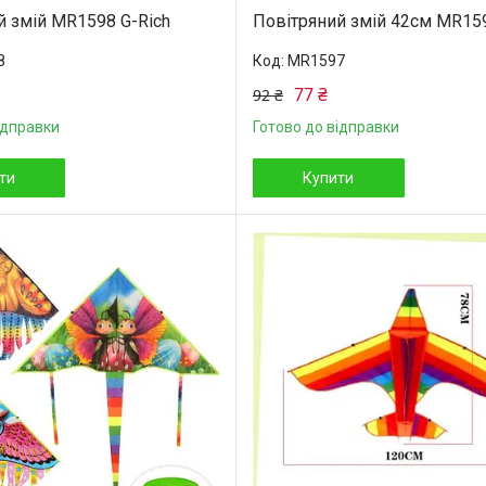
й змій MR1598 G-Rich
Повітряний змій 42см MR159
8
MR1597
77 ₴
92 ₴
ідправки
Готово до відправки
ти
Купити