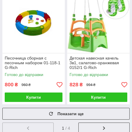
Песочница сборная с
Детская навесная качель
песочным набором 01-118-1
3в1, салатово-оранжевая
G-Rich
0152/1 G-Rich
Готово до відправки
Готово до відправки
800
828
₴
₴
960 ₴
994 ₴
Купити
Купити
Показати ще
1
/ 4