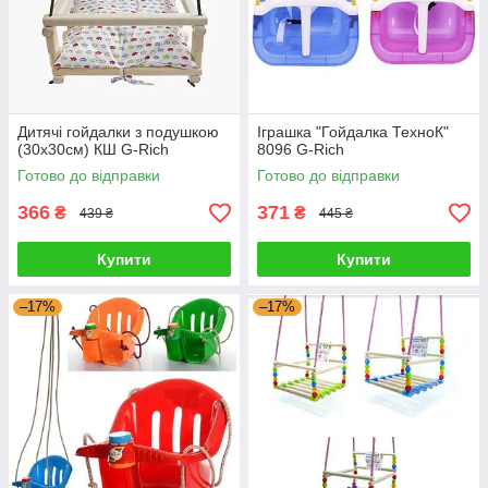
Дитячі гойдалки з подушкою
Іграшка "Гойдалка ТехноК"
(30х30см) КШ G-Rich
8096 G-Rich
Готово до відправки
Готово до відправки
366
371
₴
₴
439 ₴
445 ₴
Купити
Купити
–17%
–17%