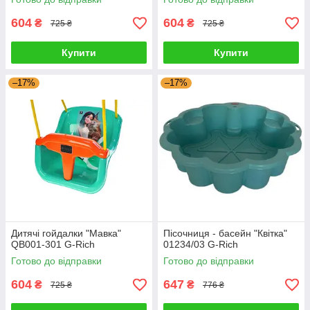
604
604
₴
₴
725 ₴
725 ₴
Купити
Купити
–17%
–17%
Дитячі гойдалки "Мавка"
Пісочниця - басейн "Квітка"
QB001-301 G-Rich
01234/03 G-Rich
Готово до відправки
Готово до відправки
604
647
₴
₴
725 ₴
776 ₴