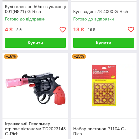
Кулі гелеві по 50шт в упаковці
001(N821) G-Rich
Кулі водяні 78-4000 G-Rich
Готово до відправки
Готово до відправки
4
13
₴
₴
5 ₴
16 ₴
Купити
Купити
–16%
–15%
Іграшковий Револьвер,
стріляє пістонами TD2023143
Набор пистонов P1104 G-
G-Rich
Rich