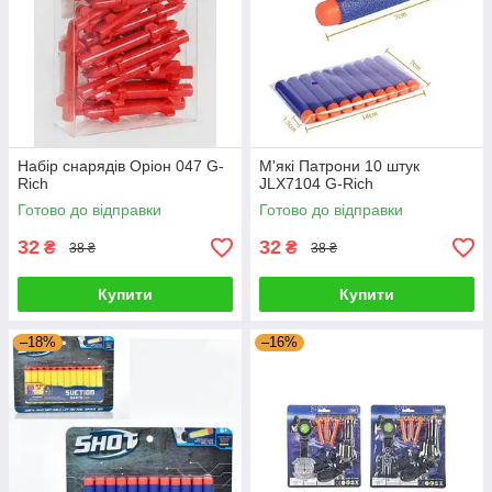
Набір снарядів Оріон 047 G-
М'які Патрони 10 штук
Rich
JLX7104 G-Rich
Готово до відправки
Готово до відправки
32
32
₴
₴
38 ₴
38 ₴
Купити
Купити
–18%
–16%