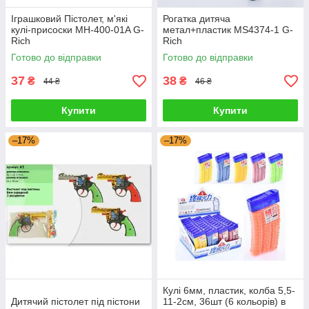
Іграшковий Пістолет, м'які
Рогатка дитяча
кулі-присоски MH-400-01A G-
метал+пластик MS4374-1 G-
Rich
Rich
Готово до відправки
Готово до відправки
37
38
₴
₴
44 ₴
46 ₴
Купити
Купити
–17%
–17%
Кулі 6мм, пластик, колба 5,5-
Дитячий пістолет під пістони
11-2см, 36шт (6 кольорів) в