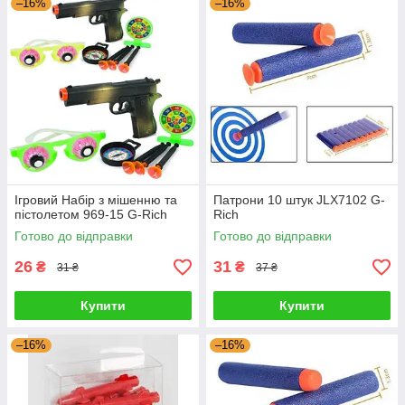
–16%
–16%
Ігровий Набір з мішенню та
Патрони 10 штук JLX7102 G-
пістолетом 969-15 G-Rich
Rich
Готово до відправки
Готово до відправки
26
31
₴
₴
31 ₴
37 ₴
Купити
Купити
–16%
–16%