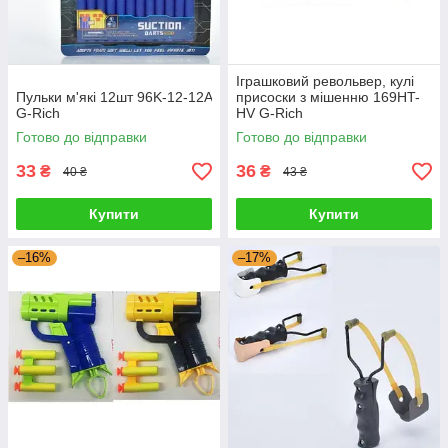
Іграшковий револьвер, кулі
Пульки м'які 12шт 96K-12-12A
присоски з мішенню 169HT-
G-Rich
HV G-Rich
Готово до відправки
Готово до відправки
33
36
₴
₴
40 ₴
43 ₴
Купити
Купити
–16%
–17%