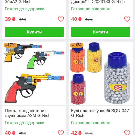
ЗбрA2 G-Rich
дисплеї TD2023133 G-Rich
Готово до відправки
Готово до відправки
39
40
₴
₴
47 ₴
48 ₴
Купити
Купити
–17%
–16%
Пістолет під пістони з
Кулі пластик у колбі SQU-047
глушником A2M G-Rich
G-Rich
Готово до відправки
Готово до відправки
40
42
₴
₴
48 ₴
50 ₴