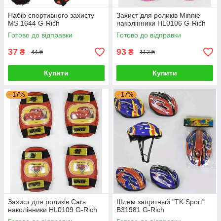
Набір спортивного захисту
Захист для роликів Minnie
MS 1644 G-Rich
наколінники HL0106 G-Rich
Готово до відправки
Готово до відправки
37
93
₴
₴
44 ₴
112 ₴
Купити
Купити
–17%
–17%
Захист для роликів Cars
Шлем защитный "TK Sport"
наколінники HL0109 G-Rich
B31981 G-Rich