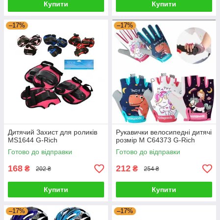
Купити
Купити
–17%
–17%
Дитячий Захист для роликів
Рукавички велосипедні дитячі
MS1644 G-Rich
розмір М C64373 G-Rich
Готово до відправки
Готово до відправки
168
212
₴
₴
202 ₴
254 ₴
Купити
Купити
–17%
–17%