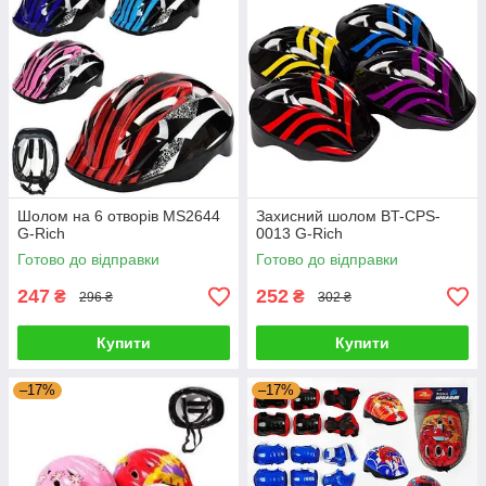
Шолом на 6 отворів MS2644
Захисний шолом BT-CPS-
G-Rich
0013 G-Rich
Готово до відправки
Готово до відправки
247
252
₴
₴
296 ₴
302 ₴
Купити
Купити
–17%
–17%