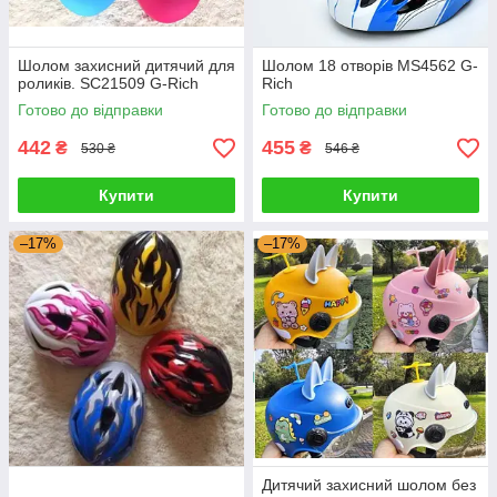
Шолом захисний дитячий для
Шолом 18 отворів MS4562 G-
роликів. SC21509 G-Rich
Rich
Готово до відправки
Готово до відправки
442
455
₴
₴
530 ₴
546 ₴
Купити
Купити
–17%
–17%
Дитячий захисний шолом без