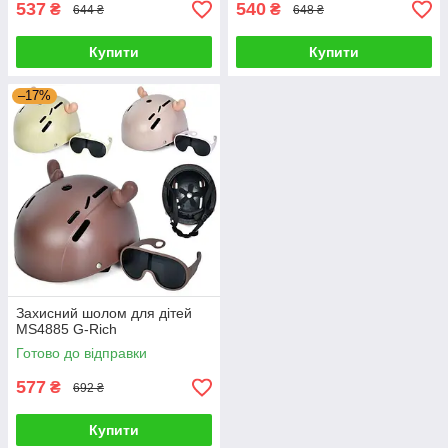
537
540
₴
₴
644 ₴
648 ₴
Купити
Купити
–17%
Захисний шолом для дітей
MS4885 G-Rich
Готово до відправки
577
₴
692 ₴
Купити