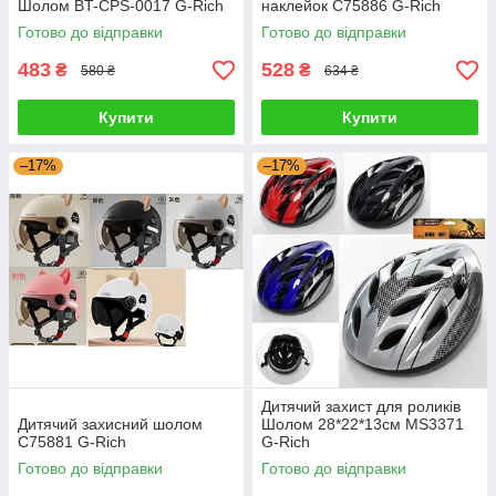
Шолом BT-CPS-0017 G-Rich
наклейок C75886 G-Rich
Готово до відправки
Готово до відправки
483
528
₴
₴
580 ₴
634 ₴
Купити
Купити
–17%
–17%
Дитячий захист для роликів
Дитячий захисний шолом
Шолом 28*22*13см MS3371
C75881 G-Rich
G-Rich
Готово до відправки
Готово до відправки