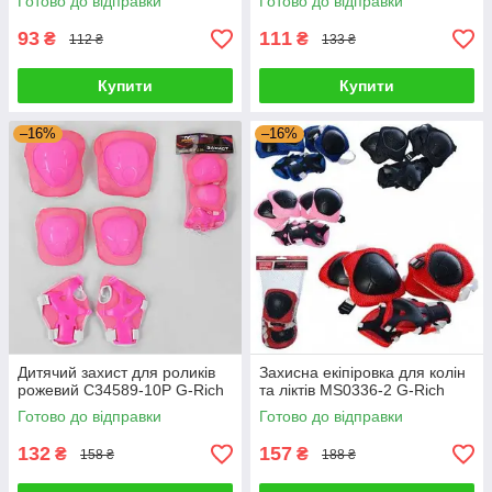
Готово до відправки
Готово до відправки
93
111
₴
₴
112 ₴
133 ₴
Купити
Купити
–16%
–16%
Дитячий захист для роликів
Захисна екіпіровка для колін
рожевий С34589-10P G-Rich
та ліктів MS0336-2 G-Rich
Готово до відправки
Готово до відправки
132
157
₴
₴
158 ₴
188 ₴