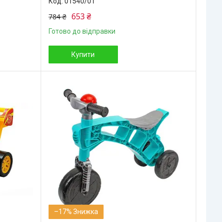
01540/01
653 ₴
784 ₴
Готово до відправки
Купити
–17%