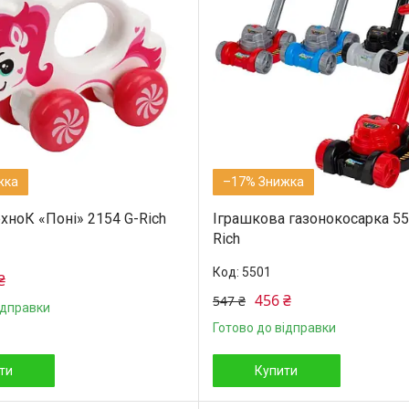
–17%
хноК «Поні» 2154 G-Rich
Іграшкова газонокосарка 55
Rich
5501
₴
456 ₴
547 ₴
ідправки
Готово до відправки
ти
Купити