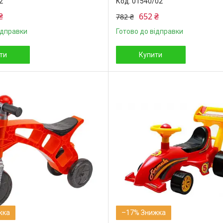
2
01540/02
₴
652 ₴
782 ₴
ідправки
Готово до відправки
ти
Купити
–17%