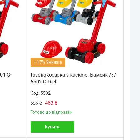
–17%
01 G-
Газонокосарка з каскою, Бамсик /3/
5502 G-Rich
5502
463 ₴
556 ₴
Готово до відправки
Купити