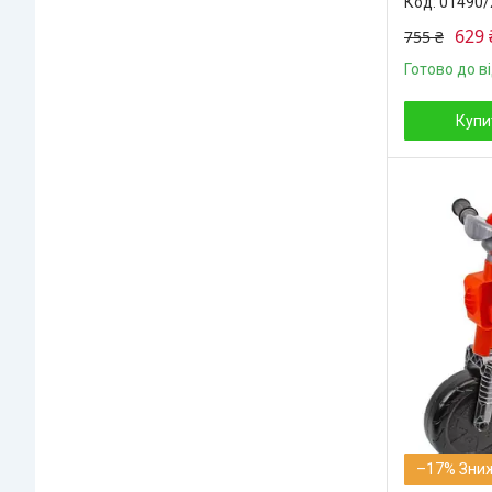
01490/
629 
755 ₴
Готово до в
Купи
–17%