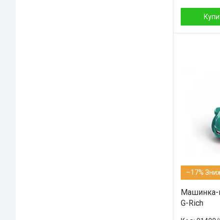
Купи
–17%
Машинка-к
G-Rich