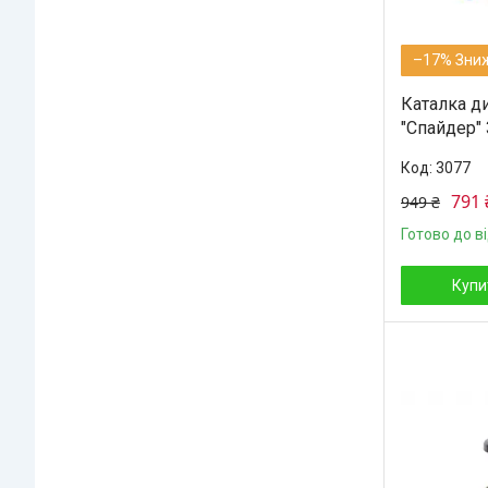
–17%
Каталка д
"Спайдер" 
3077
791 
949 ₴
Готово до в
Купи