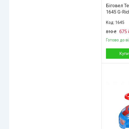
Біговел Т
1645 G-Ric
1645
675 
810 ₴
Готово до в
Купи