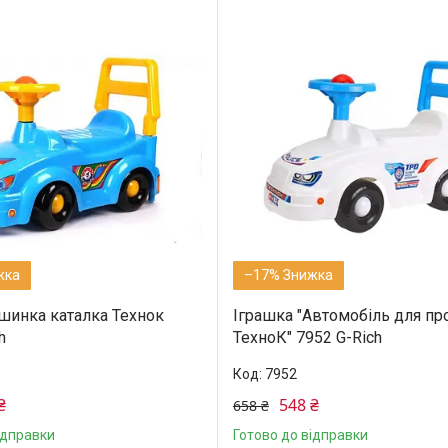
–17%
шинка каталка Технок
Іграшка "Автомобіль для пр
h
ТехноК" 7952 G-Rich
7952
₴
548 ₴
658 ₴
ідправки
Готово до відправки