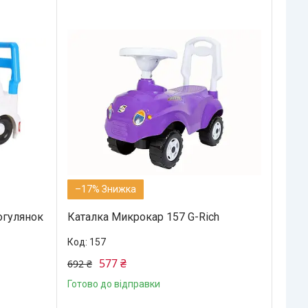
–17%
огулянок
Каталка Микрокар 157 G-Rich
157
577 ₴
692 ₴
Готово до відправки