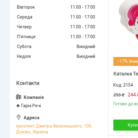
Вівторок
11:00
17:00
Середа
11:00
17:00
Четвер
11:00
17:00
Пʼятниця
11:00
17:00
Субота
Вихідний
Неділя
Вихідний
–17%
Каталка Те
2154
244 
293 ₴
Готово до в
🍀 Гарні Речі
Купи
проспект Дмитра Яворницького, 100,
Дніпро, Україна