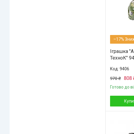
–17%
Іграшка "
ТехноК" 94
9406
808 
970 ₴
Готово до в
Купи