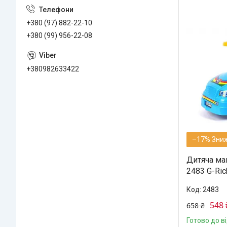
+380 (97) 882-22-10
+380 (99) 956-22-08
+380982633422
–17%
Дитяча ма
2483 G-Ric
2483
548 
658 ₴
Готово до в