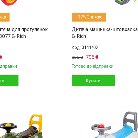
–17%
итяча для прогулянок
Дитяча машинка-штовхалка
3077 G-Rich
G-Rich
0141/02
₴
796 ₴
955 ₴
ідправки
Готово до відправки
ти
Купити