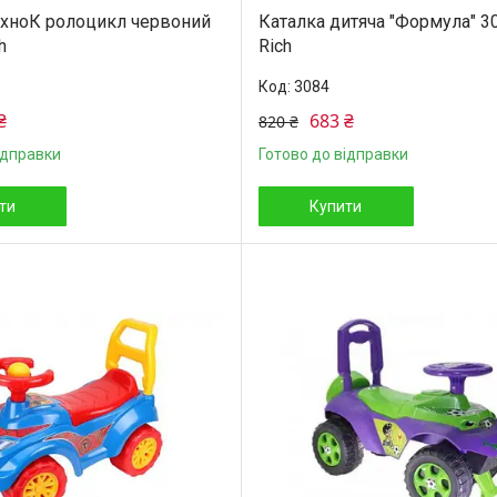
ехноК ролоцикл червоний
Каталка дитяча "Формула" 3
h
Rich
3084
₴
683 ₴
820 ₴
ідправки
Готово до відправки
ти
Купити