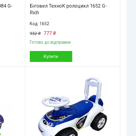
084 G-
Біговел ТехноК ролоцикл 1652 G-
Rich
1652
777 ₴
932 ₴
Готово до відправки
Купити