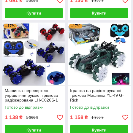
1 091
1 130
₴
₴
1 309 ₴
1 356 ₴
Купити
Купити
–17%
–17%
Машинка-перевертень
Іграшка на радіокеруванні
управління рукою, трюкова
трюкова Машинка YL-49 G-
радіокерована LH-C026S-1
Rich
G-Rich
Готово до відправки
Готово до відправки
1 138
1 158
₴
₴
1 366 ₴
1 390 ₴
Купити
Купити