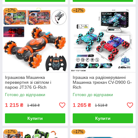
–17%
–17%
Іграшкова Машинка
Іграшка на радіокеруванні
перевертня зі світлом і
Машинка трюкач CV-D900 G-
парою JT376 G-Rich
Rich
Готово до відправки
Готово до відправки
1 215
1 265
₴
₴
1 458 ₴
1 518 ₴
Купити
Купити
–17%
–17%