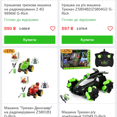
Іграшкова трюкова машина
Іграшка на р/к машина
на радіокеруванні 2.4G
Трюкач ZS804B2/ZS804G2 G-
9996M G-Rich
Rich
Готово до відправки
Готово до відправки
890
897
₴
₴
1 068 ₴
1 076 ₴
Купити
Купити
–17%
–17%
Машина "Трюкач Динозавр"
на радіокеруванні ZS801B1
Машина Трюкач р/у
G-Rich
дрифтовый SY049 G-Rich