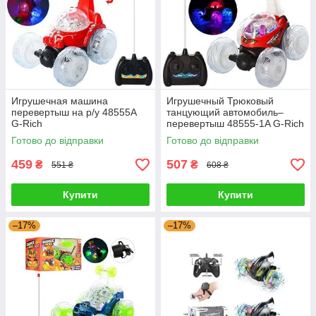
Игрушечная машина
Игрушечный Трюковый
перевертыш на р/у 48555A
танцующий автомобиль–
G-Rich
перевертыш 48555-1A G-Rich
Готово до відправки
Готово до відправки
459
507
₴
₴
551 ₴
608 ₴
Купити
Купити
–17%
–17%