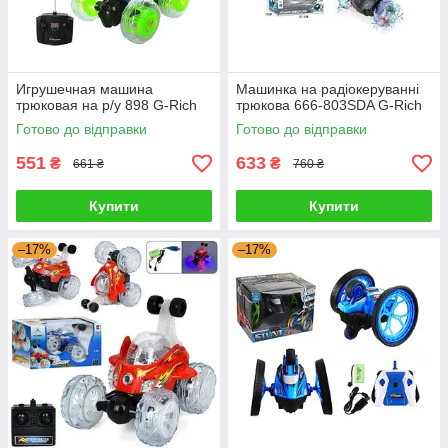
Игрушечная машина
Машинка на радіокеруванні
трюковая на р/у 898 G-Rich
трюкова 666-803SDA G-Rich
Готово до відправки
Готово до відправки
551
633
₴
₴
661 ₴
760 ₴
Купити
Купити
–17%
–17%