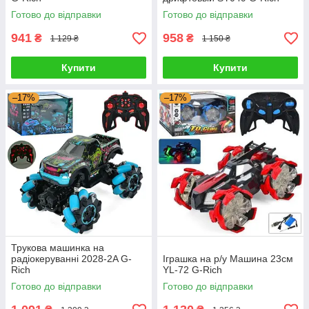
Готово до відправки
Готово до відправки
941
958
₴
₴
1 129 ₴
1 150 ₴
Купити
Купити
–17%
–17%
Трукова машинка на
радіокеруванні 2028-2A G-
Іграшка на р/у Машина 23см
Rich
YL-72 G-Rich
Готово до відправки
Готово до відправки