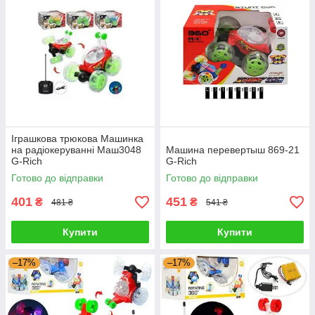
Іграшкова трюкова Машинка
на радіокеруванні Маш3048
Машина перевертыш 869-21
G-Rich
G-Rich
Готово до відправки
Готово до відправки
401
451
₴
₴
481 ₴
541 ₴
Купити
Купити
–17%
–17%