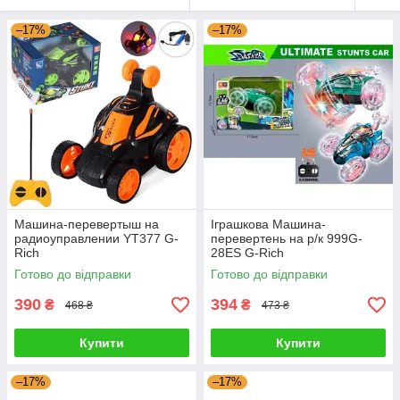
–17%
–17%
Машина-перевертыш на
Іграшкова Машина-
радиоуправлении YT377 G-
перевертень на р/к 999G-
Rich
28ES G-Rich
Готово до відправки
Готово до відправки
390
394
₴
₴
468 ₴
473 ₴
Купити
Купити
–17%
–17%