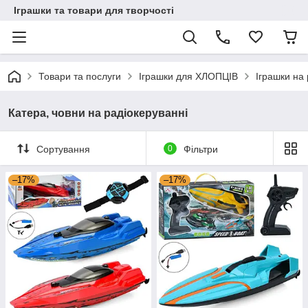
Іграшки та товари для творчості
Товари та послуги
Іграшки для ХЛОПЦІВ
Іграшки на
Катера, човни на радіокеруванні
Сортування
0
Фільтри
–17%
–17%