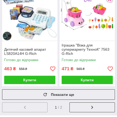
Іграшка "Візка для
Дитячий касовий апарат
супермаркету ТехноК" 7563
LS820A14H G-Rich
G-Rich
Готово до відправки
Готово до відправки
463
471
₴
₴
556 ₴
565 ₴
Купити
Купити
Показати ще
1
/ 2