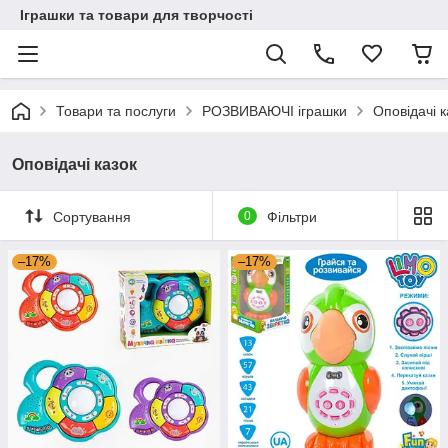
Іграшки та товари для творчості
Товари та послуги
РОЗВИВАЮЧІ іграшки
Оповідачі к
Оповідачі казок
Сортування
0
Фільтри
–17%
–17%