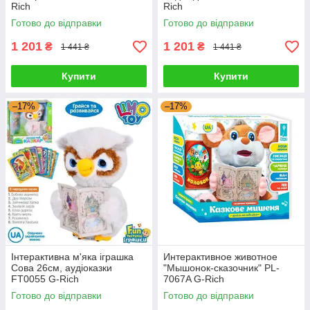
Rich
Rich
Готово до відправки
Готово до відправки
1 201
1 201
₴
₴
1 441 ₴
1 441 ₴
Купити
Купити
–17%
–17%
Інтерактивна м'яка іграшка
Интерактивное животное
Сова 26см, аудіоказки
"Мышонок-сказочник" PL-
FT0055 G-Rich
7067A G-Rich
Готово до відправки
Готово до відправки