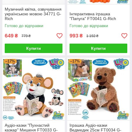
Музичний квітка, озвучування
українською мовою 34771 G-
Інтерактивна іграшка
Rich
"Папуга" FT0041 G-Rich
Готово до відправки
Готово до відправки
649
993
₴
₴
779 ₴
1 192 ₴
Купити
Купити
–17%
–17%
Аудіо-казки "Пухнастий
Іграшка Аудіо-казки
казкар" Мишеня FT0033 G-
Ведмедик 25см FT0034 G-