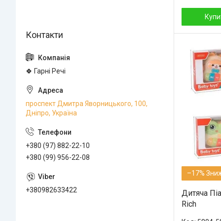
Купи
🍀 Гарні Речі
проспект Дмитра Яворницького, 100,
Дніпро, Україна
+380 (97) 882-22-10
+380 (99) 956-22-08
–17%
+380982633422
Дитяча Піа
Rich