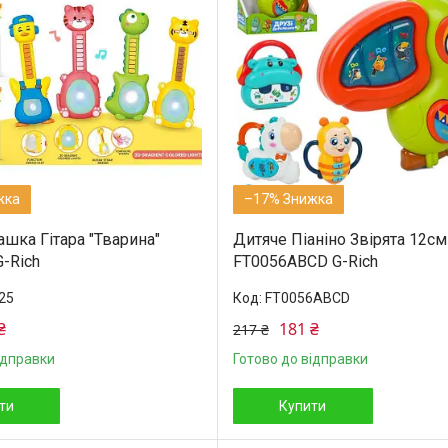
–17%
ашка Гітара "Тварина"
Дитяче Піаніно Звірята 12см
-Rich
FT0056ABCD G-Rich
25
FT0056ABCD
₴
181 ₴
217 ₴
ідправки
Готово до відправки
ти
Купити