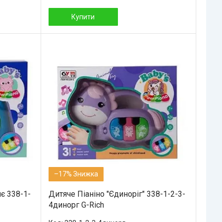
Купити
–17%
є 338-1-
Дитяче Піаніно "Єдиноріг" 338-1-2-3-
4динорг G-Rich