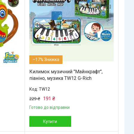
–17%
Килимок музичний "Майнкрафт",
піаніно, музика TW12 G-Rich
TW12
191 ₴
229 ₴
Готово до відправки
Купити