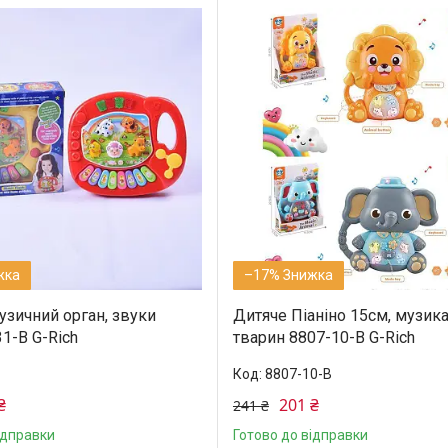
–17%
узичний орган, звуки
Дитяче Піаніно 15см, музика
1-B G-Rich
тварин 8807-10-B G-Rich
8807-10-B
₴
201 ₴
241 ₴
ідправки
Готово до відправки