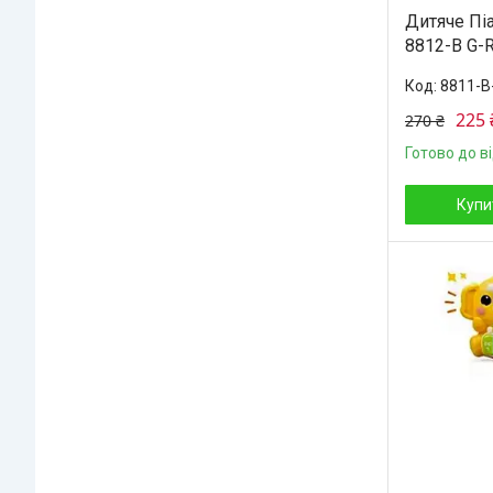
Дитяче Піа
8812-B G-R
8811-B
225 
270 ₴
Готово до в
Купи