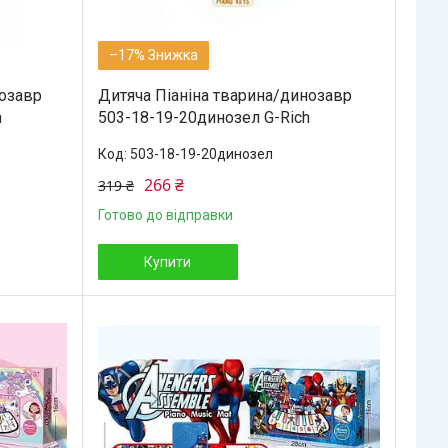
–17%
нозавр
Дитяча Піаніна тварина/динозавр
h
503-18-19-20динозел G-Rich
503-18-19-20динозел
266 ₴
319 ₴
Готово до відправки
Купити