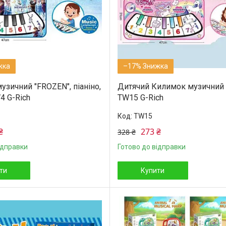
–17%
зичний "FROZEN", піаніно,
Дитячий Килимок музичний 
4 G-Rich
TW15 G-Rich
TW15
₴
273 ₴
328 ₴
ідправки
Готово до відправки
ти
Купити