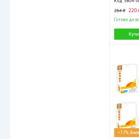
5804-5
220 
264 ₴
Готово до в
Купи
–17%