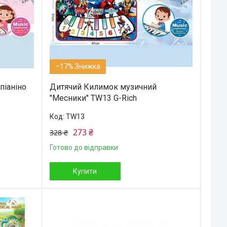
–17%
піаніно
Дитячий Килимок музичний
"Месники" TW13 G-Rich
TW13
273 ₴
328 ₴
Готово до відправки
Купити