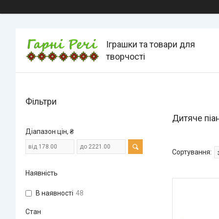
Іграшки та товари для
творчості
Фільтри
Дитяче піа
Діапазон цін, ₴
Наявність
В наявності
48
Стан