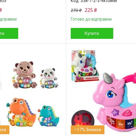
805
338-1-2-3-4ктсинй
₴
225 ₴
270 ₴
ідправки
Готово до відправки
ти
Купити
–17%