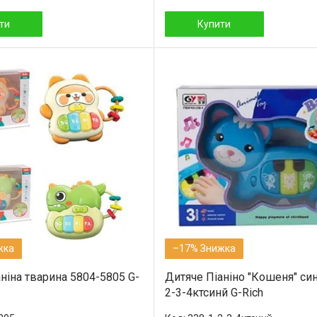
ти
Купити
–17%
ніна тварина 5804-5805 G-
Дитяче Піаніно "Кошеня" син
2-3-4ктсинй G-Rich