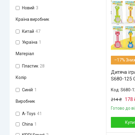
Новий
3
Країна виробник
Китай
47
Україна
1
Матеріал
–17%
Пластик
28
Дитяча ігр
Колір
S680-125 G
Синій
1
S680-1
178 
214 ₴
Виробник
Готово до в
A-Toys
41
Купи
China
1