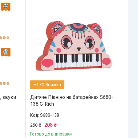
–17%
, звуки
Дитяче Піаніно на батарейках S680-
138 G-Rich
S680-138
208 ₴
250 ₴
Готово до відправки