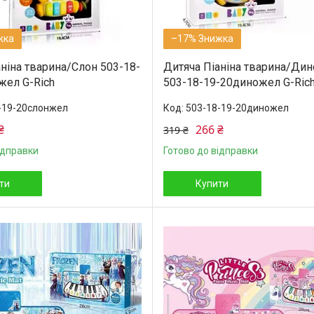
–17%
ніна тварина/Слон 503-18-
Дитяча Піаніна тварина/Ди
жел G-Rich
503-18-19-20диножел G-Ric
-19-20слонжел
503-18-19-20диножел
₴
266 ₴
319 ₴
ідправки
Готово до відправки
ти
Купити