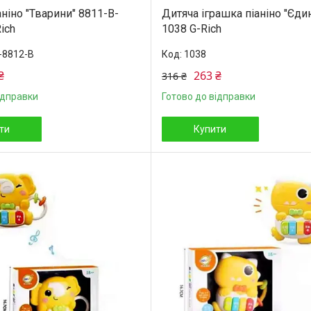
ніно "Тварини" 8811-B-
Дитяча іграшка піаніно "Єдин
ich
1038 G-Rich
-8812-B
1038
₴
263 ₴
316 ₴
ідправки
Готово до відправки
ти
Купити