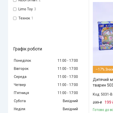
KIDDI Smart
2
Limo Toy
3
Технок
1
Графік роботи
Понеділок
11:00
17:00
Вівторок
11:00
17:00
–17%
Середа
11:00
17:00
Дитячий м
Четвер
11:00
17:00
тварин 503
Пʼятниця
11:00
17:00
5031-B
Субота
Вихідний
199 
239 ₴
Неділя
Вихідний
Готово до в