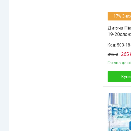
–17%
Дитяча Піа
19-20слон
503-18
265 
318 ₴
Готово до в
Купи