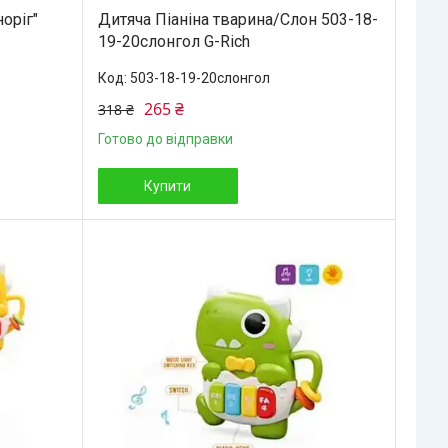
оріг"
Дитяча Піаніна тварина/Слон 503-18-
19-20слонгол G-Rich
503-18-19-20слонгол
265 ₴
318 ₴
Готово до відправки
Купити