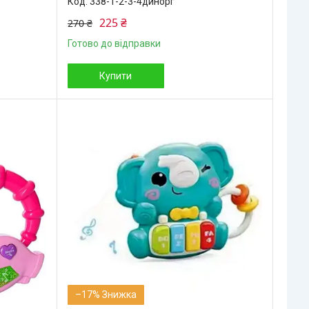
338-1-2-3-4динорг
225 ₴
270 ₴
Готово до відправки
Купити
–17%