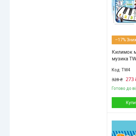
–17%
Килимок му
музика TW
TW4
273 
328 ₴
Готово до в
Купи