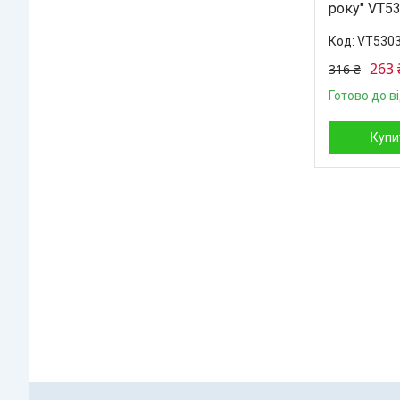
року" VT53
VT5303
263 
316 ₴
Готово до в
Купи