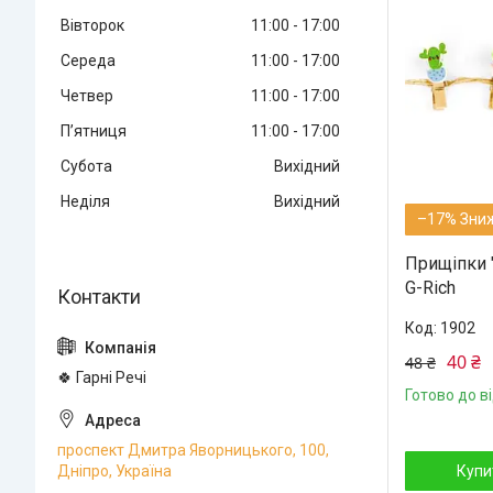
Вівторок
11:00
17:00
Середа
11:00
17:00
Четвер
11:00
17:00
Пʼятниця
11:00
17:00
Субота
Вихідний
Неділя
Вихідний
–17%
Прищіпки 
G-Rich
1902
40 ₴
48 ₴
🍀 Гарні Речі
Готово до в
проспект Дмитра Яворницького, 100,
Дніпро, Україна
Купи