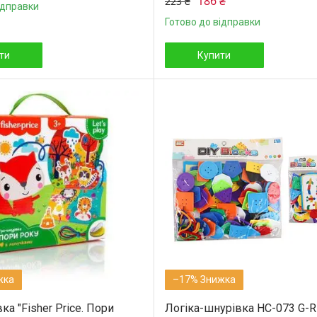
186 ₴
223 ₴
ідправки
Готово до відправки
ти
Купити
–17%
ка "Fisher Price. Пори
Логіка-шнурівка HC-073 G-R