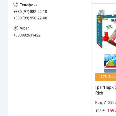
+380 (97) 882-22-10
+380 (99) 956-22-08
+380982633422
–17%
Гра "Парк 
Rich
VT2905
165 
198 ₴