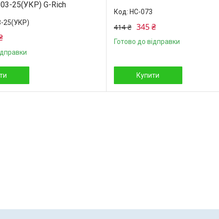
03-25(УКР) G-Rich
HC-073
-25(УКР)
345 ₴
414 ₴
₴
Готово до відправки
ідправки
ти
Купити