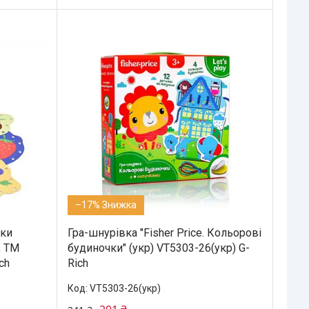
–17%
чки
Гра-шнурівка "Fisher Price. Кольорові
, ТМ
будиночки" (укр) VT5303-26(укр) G-
ch
Rich
VT5303-26(укр)