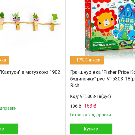
–17%
"Кактуси" з мотузкою 1902
Гра-шнурівка "Fisher Price 
будиночки" рус. VT5303-18(р
Rich
VT5303-18(рус)
163 ₴
196 ₴
ідправки
Готово до відправки
ти
Купити