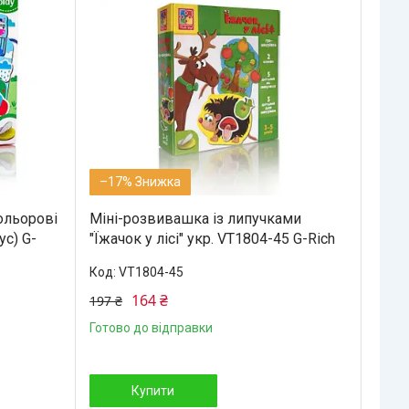
–17%
Кольорові
Міні-розвивашка із липучками
ус) G-
"Їжачок у лісі" укр. VT1804-45 G-Rich
VT1804-45
164 ₴
197 ₴
Готово до відправки
Купити