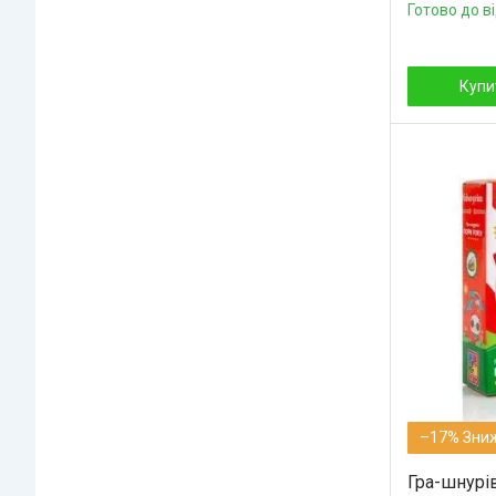
Готово до в
Купи
–17%
Гра-шнурів