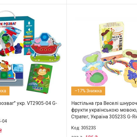
–17%
розваг" укр. VT2905-04 G-
Настільна гра Веселі шнуро
фрукти українською мовою
Стратег, Україна 30523S G-Ri
-04
30523S
₴