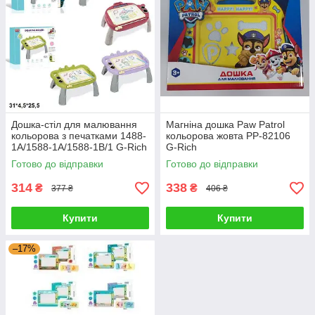
Дошка-стіл для малювання
Магніна дошка Paw Patrol
кольорова з печатками 1488-
кольорова жовта PP-82106
1A/1588-1A/1588-1B/1 G-Rich
G-Rich
Готово до відправки
Готово до відправки
314
338
₴
₴
377 ₴
406 ₴
Купити
Купити
–17%