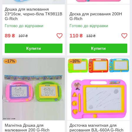
Дошка для малювання
23*16см, чорно-біла TK9811B
Доска для рисования 200H
G-Rich
G-Rich
Готово до відправки
Готово до відправки
89
110
₴
₴
107 ₴
132 ₴
Купити
Купити
–17%
–16%
Магнітна Дошка для
Досточка магнитная для
малювання 200 G-Rich
рисования BJL-660A G-Rich