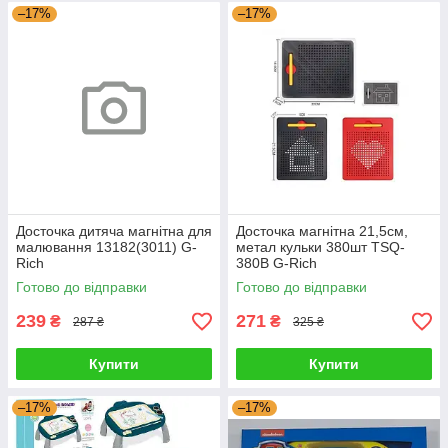
–17%
–17%
Досточка дитяча магнітна для
Досточка магнітна 21,5см,
малювання 13182(3011) G-
метал кульки 380шт TSQ-
Rich
380B G-Rich
Готово до відправки
Готово до відправки
239
271
₴
₴
287 ₴
325 ₴
Купити
Купити
–17%
–17%