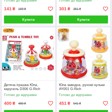
Готово до відправки
Готово до відправки
141
301
₴
₴
169 ₴
361 ₴
Купити
Купити
–17%
–17%
Дитяча іграшка Юла,
Юла заводна, рухомі кульки
карусель D306 G-Rich
AY001 G-Rich
Готово до відправки
Готово до відправки
400
451
₴
₴
480 ₴
541 ₴