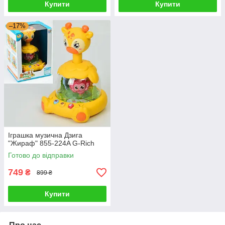
Купити
Купити
–17%
Іграшка музична Дзига
"Жираф" 855-224A G-Rich
Готово до відправки
749
₴
899 ₴
Купити