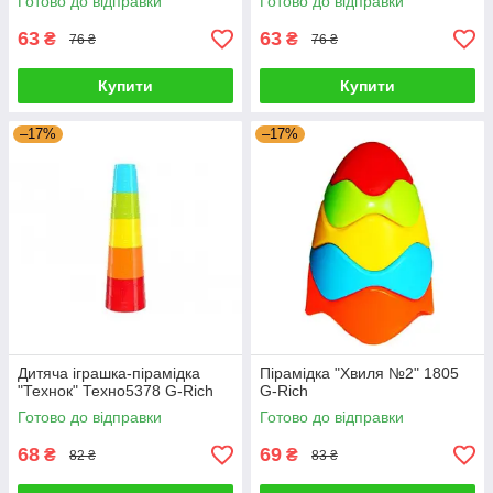
Готово до відправки
Готово до відправки
63
63
₴
₴
76 ₴
76 ₴
Купити
Купити
–17%
–17%
Дитяча іграшка-пірамідка
Пірамідка "Хвиля №2" 1805
"Технок" Техно5378 G-Rich
G-Rich
Готово до відправки
Готово до відправки
68
69
₴
₴
82 ₴
83 ₴