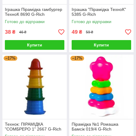
Іграшка Пірамідка гамбургер
Іграшка "Пірамідка ТехноК"
ТехноК 8690 G-Rich
5385 G-Rich
Готово до відправки
Готово до відправки
38
49
₴
₴
46 ₴
59 ₴
Купити
Купити
–17%
–17%
Технок: ПІРАМІДКА
Пірамідка №1 Ромашка
"СОМБРЕРО 1" 2667 G-Rich
Бамсік 019/4 G-Rich