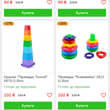
94
99
₴
₴
113 ₴
119 ₴
Купити
Купити
–17%
–16%
Іграшка "Пірамідка ТехноК"
Пірамідка "Розвивайка" 1812
6979 G-Rich
G-Rich
Готово до відправки
Готово до відправки
101
102
₴
₴
121 ₴
122 ₴
Купити
Купити