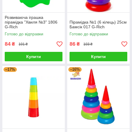
Розвиваюча іграшка
пірамідка "Хвиля №3" 1806
Пірамідка №1 (6 кілець) 25см
G-Rich
Бамсік 017 G-Rich
Готово до відправки
Готово до відправки
84
86
₴
₴
101 ₴
103 ₴
Купити
Купити
–17%
–16%