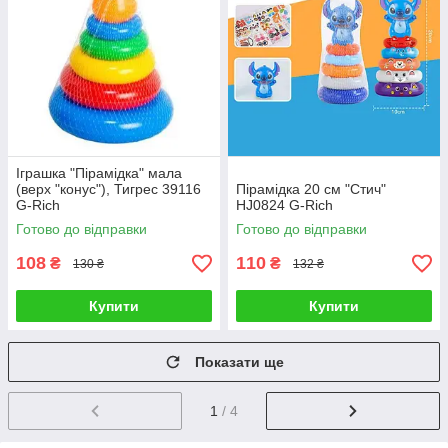
Іграшка "Пірамідка" мала
(верх "конус"), Тигрес 39116
Пірамідка 20 см "Стич"
G-Rich
HJ0824 G-Rich
Готово до відправки
Готово до відправки
108
110
₴
₴
130 ₴
132 ₴
Купити
Купити
Показати ще
1
/ 4