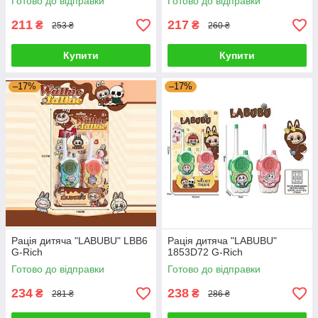
Готово до відправки
Готово до відправки
211
217
₴
₴
253 ₴
260 ₴
Купити
Купити
–17%
–17%
Рація дитяча "LABUBU" LBB6
Рація дитяча "LABUBU"
G-Rich
1853D72 G-Rich
Готово до відправки
Готово до відправки
234
238
₴
₴
281 ₴
286 ₴