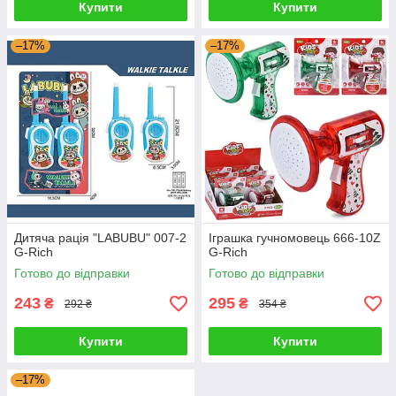
Купити
Купити
–17%
–17%
Дитяча рація "LABUBU" 007-2
Іграшка гучномовець 666-10Z
G-Rich
G-Rich
Готово до відправки
Готово до відправки
243
295
₴
₴
292 ₴
354 ₴
Купити
Купити
–17%