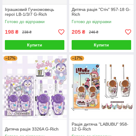
Іграшковий Гучномовець
Дитяча рація "Стіч" 957-18 G-
герої LB-1/3/7 G-Rich
Rich
Готово до відправки
Готово до відправки
198
205
₴
₴
238 ₴
246 ₴
Купити
Купити
–17%
–17%
Рація дитяча "LABUBU" 958-
Дитяча рація 3326A G-Rich
12 G-Rich