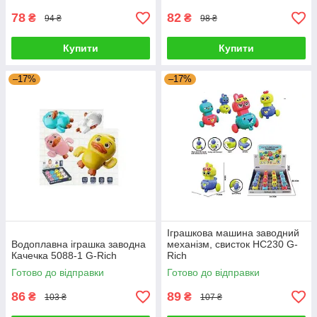
78
82
₴
₴
94 ₴
98 ₴
Купити
Купити
–17%
–17%
Іграшкова машина заводний
Водоплавна іграшка заводна
механізм, свисток HC230 G-
Качечка 5088-1 G-Rich
Rich
Готово до відправки
Готово до відправки
86
89
₴
₴
103 ₴
107 ₴