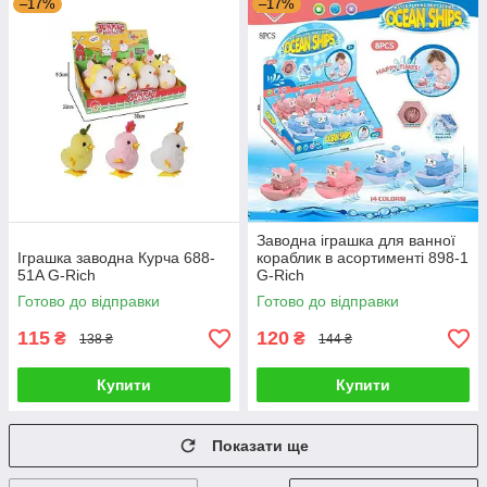
–17%
–17%
Заводна іграшка для ванної
Іграшка заводна Курча 688-
кораблик в асортименті 898-1
51A G-Rich
G-Rich
Готово до відправки
Готово до відправки
115
120
₴
₴
138 ₴
144 ₴
Купити
Купити
Показати ще