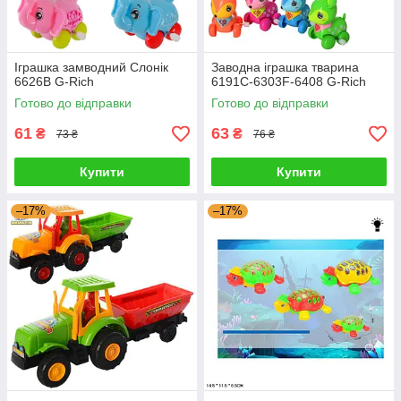
Іграшка замводний Слонік
Заводна іграшка тварина
6626B G-Rich
6191C-6303F-6408 G-Rich
Готово до відправки
Готово до відправки
61
63
₴
₴
73 ₴
76 ₴
Купити
Купити
–17%
–17%