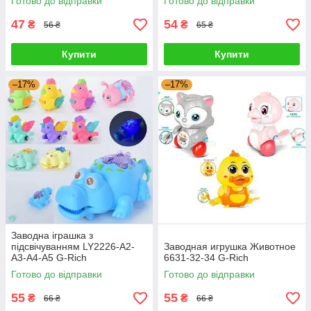
Готово до відправки
Готово до відправки
47
54
₴
₴
56 ₴
65 ₴
Купити
Купити
–17%
–17%
Заводна іграшка з
підсвічуванням LY2226-A2-
Заводная игрушка Животное
A3-A4-A5 G-Rich
6631-32-34 G-Rich
Готово до відправки
Готово до відправки
55
55
₴
₴
66 ₴
66 ₴