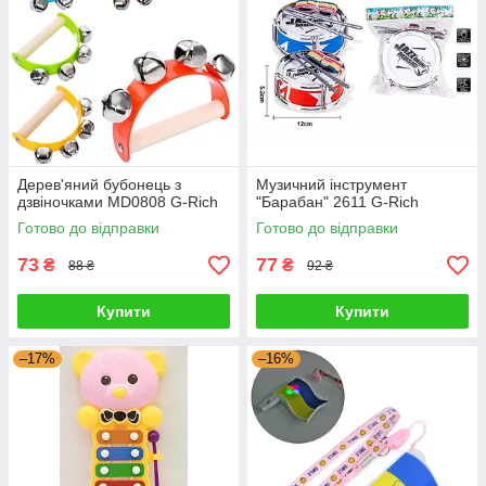
Дерев'яний бубонець з
Музичний інструмент
дзвіночками MD0808 G-Rich
"Барабан" 2611 G-Rich
Готово до відправки
Готово до відправки
73
77
₴
₴
88 ₴
92 ₴
Купити
Купити
–17%
–16%