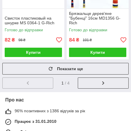
Брязкальце дерев'яне
Свисток пластиковый на
"Бубенці" 16см MD1356 G-
шнурке MS 0364-1 G-Rich
Rich
Готово до відправки
Готово до відправки
82
84
₴
₴
98 ₴
101 ₴
Купити
Купити
Показати ще
1
/ 4
Про нас
96% позитивних з 1386 відгуків за рік
Працює з 31.01.2010