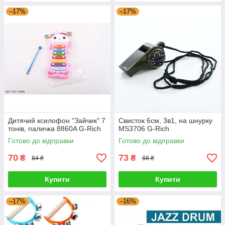
–17%
–17%
Дитячий ксилофон "Зайчик" 7
Свисток 6см, 3в1, на шнурку
тонів, паличка 8860A G-Rich
MS3706 G-Rich
Готово до відправки
Готово до відправки
70
73
₴
₴
84 ₴
88 ₴
Купити
Купити
–17%
–16%