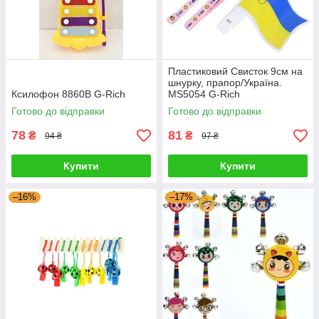
Пластиковий Свисток 9см на
шнурку, прапор/Україна.
Ксилофон 8860B G-Rich
MS5054 G-Rich
Готово до відправки
Готово до відправки
78
81
₴
₴
94 ₴
97 ₴
Купити
Купити
–16%
–17%