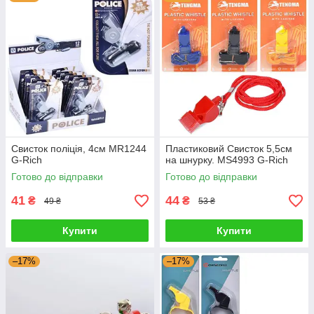
Свисток поліція, 4см MR1244
Пластиковий Свисток 5,5см
G-Rich
на шнурку. MS4993 G-Rich
Готово до відправки
Готово до відправки
41
44
₴
₴
49 ₴
53 ₴
Купити
Купити
–17%
–17%