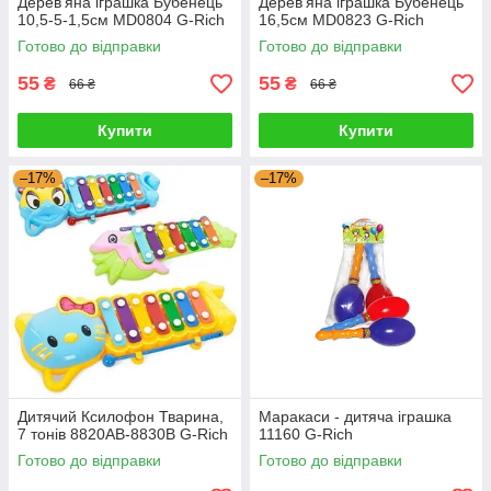
Дерев'яна іграшка Бубенець
Дерев'яна іграшка Бубенець
10,5-5-1,5см MD0804 G-Rich
16,5см MD0823 G-Rich
Готово до відправки
Готово до відправки
55
55
₴
₴
66 ₴
66 ₴
Купити
Купити
–17%
–17%
Дитячий Ксилофон Тварина,
Маракаси - дитяча іграшка
7 тонів 8820AB-8830B G-Rich
11160 G-Rich
Готово до відправки
Готово до відправки