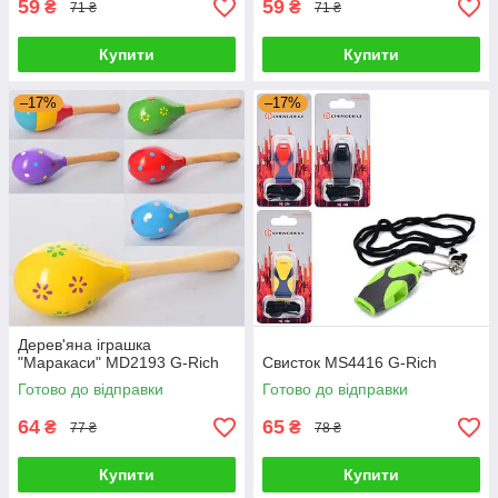
59
59
₴
₴
71 ₴
71 ₴
Купити
Купити
–17%
–17%
Дерев'яна іграшка
"Маракаси" MD2193 G-Rich
Свисток MS4416 G-Rich
Готово до відправки
Готово до відправки
64
65
₴
₴
77 ₴
78 ₴
Купити
Купити