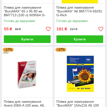
Плівка для ламінування
Плівка для ламінування
"BuroMAX" 65 х 95 80 мк
"BuroMAX" А6 BM7774 69291
BM7713 (100 л) 609564 G-
G-Rich
Rich
Готово до відправки
Готово до відправки
55
181
₴
₴
66 ₴
217 ₴
Купити
Купити
–17%
–17%
Плівка для ламінування
Плівка для ламінування
Axent 2060-A 100 мкм, A6,
"BuroMAX" 154х216 А5 100