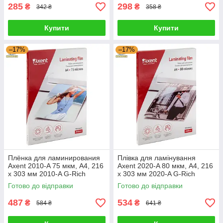
285
298
₴
₴
342 ₴
358 ₴
Купити
Купити
–17%
–17%
Плёнка для ламинирования
Плівка для ламінування
Axent 2010-A 75 мкм, A4, 216
Axent 2020-A 80 мкм, A4, 216
x 303 мм 2010-A G-Rich
x 303 мм 2020-A G-Rich
Готово до відправки
Готово до відправки
487
534
₴
₴
584 ₴
641 ₴