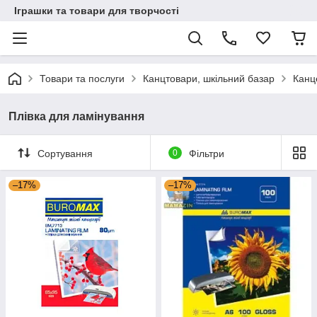
Іграшки та товари для творчості
Товари та послуги
Канцтовари, шкільний базар
Канц
Плівка для ламінування
Сортування
0
Фільтри
–17%
–17%