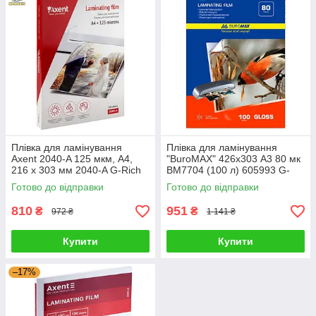
Плівка для ламінування
Плівка для ламінування
Axent 2040-A 125 мкм, A4,
"BuroMAX" 426х303 А3 80 мк
216 x 303 мм 2040-A G-Rich
BM7704 (100 л) 605993 G-
Rich
Готово до відправки
Готово до відправки
810
951
₴
₴
972 ₴
1 141 ₴
Купити
Купити
–17%