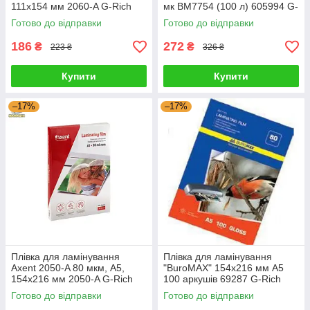
111x154 мм 2060-A G-Rich
мк BM7754 (100 л) 605994 G-
Rich
Готово до відправки
Готово до відправки
186
272
₴
₴
223 ₴
326 ₴
Купити
Купити
–17%
–17%
Плівка для ламінування
Плівка для ламінування
Axent 2050-A 80 мкм, A5,
"BuroMAX" 154х216 мм А5
154х216 мм 2050-A G-Rich
100 аркушів 69287 G-Rich
Готово до відправки
Готово до відправки