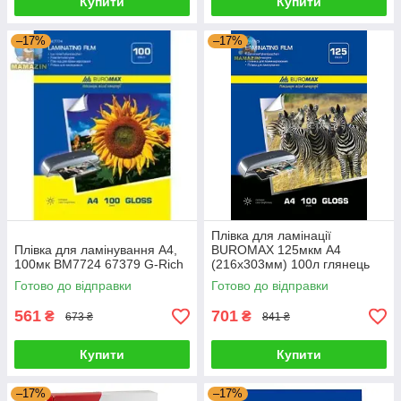
Купити
Купити
–17%
–17%
Плівка для ламінації
Плівка для ламінування А4,
BUROMAX 125мкм A4
100мк BM7724 67379 G-Rich
(216x303мм) 100л глянець
67380 G-Rich
Готово до відправки
Готово до відправки
561
701
₴
₴
673 ₴
841 ₴
Купити
Купити
–17%
–17%