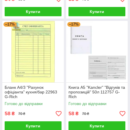
Купити
Купити
–17%
–17%
Бланк А4/3 "Рахунок
Книга А5 "Kancler" "Відгуків та
офіціанта" кухня/бар 22963
пропозицій" 50л 112757 G-
G-Rich
Rich
Готово до відправки
Готово до відправки
58
58
₴
₴
70 ₴
70 ₴
Купити
Купити