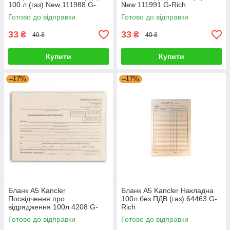
100 л (газ) New 111988 G-
New 111991 G-Rich
Rich
Готово до відправки
Готово до відправки
33
33
₴
₴
40 ₴
40 ₴
Купити
Купити
–17%
–17%
Бланк А5 Kancler
Бланк А5 Kancler Накладна
Посвідчення про
100л без ПДВ (газ) 64463 G-
відрядження 100л 4208 G-
Rich
Rich
Готово до відправки
Готово до відправки