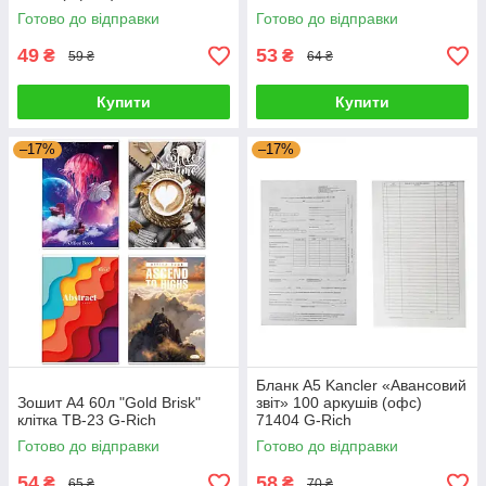
Rich
Готово до відправки
Готово до відправки
49
53
₴
₴
59 ₴
64 ₴
Купити
Купити
–17%
–17%
Бланк А5 Kancler «Авансовий
Зошит A4 60л "Gold Brisk"
звіт» 100 аркушів (офс)
клітка ТВ-23 G-Rich
71404 G-Rich
Готово до відправки
Готово до відправки
54
58
₴
₴
65 ₴
70 ₴