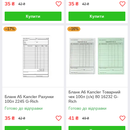
35
35
₴
₴
42 ₴
42 ₴
Купити
Купити
–17%
–16%
Бланк А6 Kancler Товарний
Бланк А5 Kancler Рахунки
чек 100л (с/к) 80 16232 G-
100л 2245 G-Rich
Rich
Готово до відправки
Готово до відправки
35
41
₴
₴
42 ₴
49 ₴