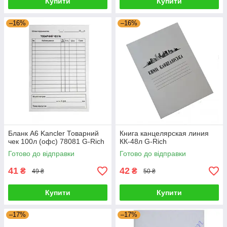
Купити
Купити
–16%
–16%
Бланк А6 Kancler Товарний
Книга канцелярская линия
чек 100л (офс) 78081 G-Rich
КК-48л G-Rich
Готово до відправки
Готово до відправки
41
42
₴
₴
49 ₴
50 ₴
Купити
Купити
–17%
–17%