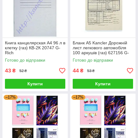
Книга канцелярская А4 96 л в
Бланк А5 Kancler Дорожній
клетку (газ) КВ-2К 20747 G-
лист легкового автомобіля
Rich
100 аркушів (газ) 627156 G-
Rich
Готово до відправки
Готово до відправки
43
44
₴
₴
52 ₴
53 ₴
Купити
Купити
–17%
–17%