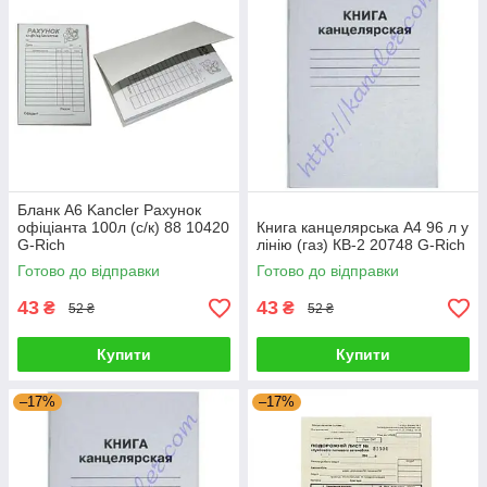
Бланк А6 Kancler Рахунок
офіціанта 100л (с/к) 88 10420
Книга канцелярська А4 96 л у
G-Rich
лінію (газ) КВ-2 20748 G-Rich
Готово до відправки
Готово до відправки
43
43
₴
₴
52 ₴
52 ₴
Купити
Купити
–17%
–17%