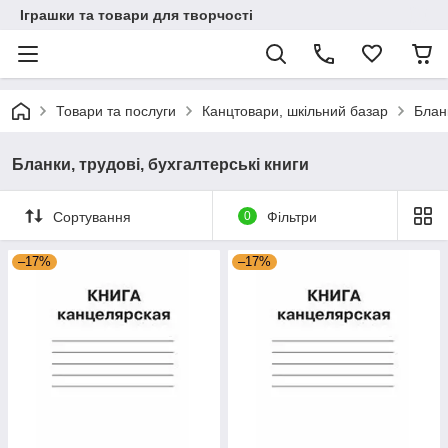
Іграшки та товари для творчості
Товари та послуги
Канцтовари, шкільний базар
Бланк
Бланки, трудові, бухгалтерські книги
Сортування
0
Фільтри
–17%
–17%