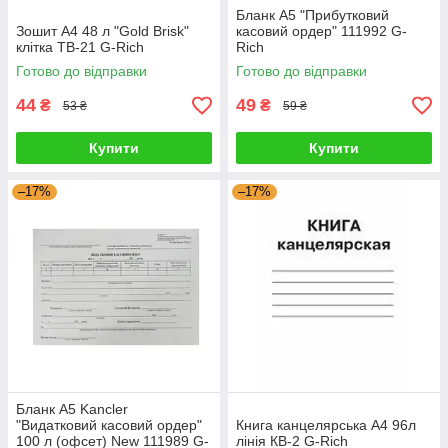
Бланк А5 "Прибутковий
Зошит A4 48 л "Gold Brisk"
касовий ордер" 111992 G-
клітка ТВ-21 G-Rich
Rich
Готово до відправки
Готово до відправки
44
49
₴
₴
53 ₴
59 ₴
Купити
Купити
–17%
–17%
Бланк А5 Kancler
"Видатковий касовий ордер"
Книга канцелярська A4 96л
100 л (офсет) New 111989 G-
лінія КВ-2 G-Rich