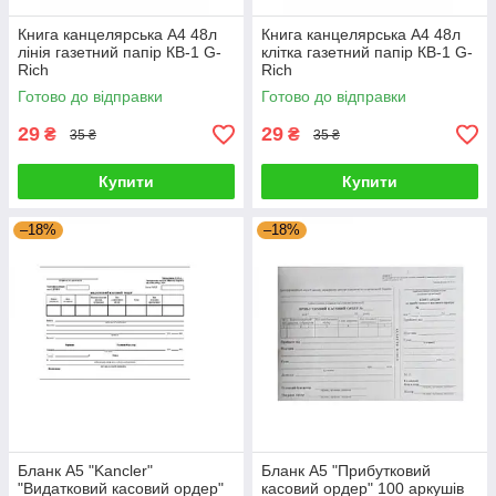
Книга канцелярська A4 48л
Книга канцелярська A4 48л
лінія газетний папір КВ-1 G-
клітка газетний папір КВ-1 G-
Rich
Rich
Готово до відправки
Готово до відправки
29
29
₴
₴
35 ₴
35 ₴
Купити
Купити
–18%
–18%
Бланк А5 "Kancler"
Бланк А5 "Прибутковий
"Видатковий касовий ордер"
касовий ордер" 100 аркушів