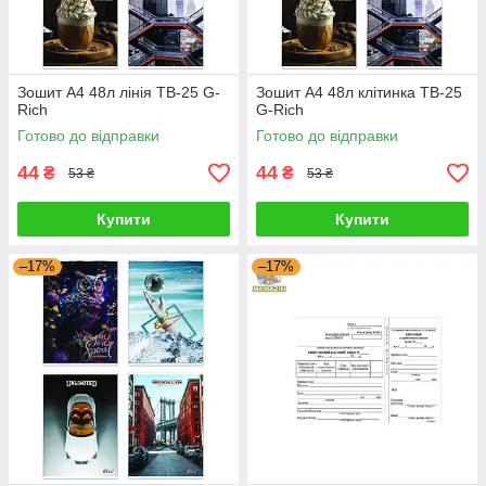
Зошит A4 48л лінія ТВ-25 G-
Зошит A4 48л клітинка ТВ-25
Rich
G-Rich
Готово до відправки
Готово до відправки
44
44
₴
₴
53 ₴
53 ₴
Купити
Купити
–17%
–17%