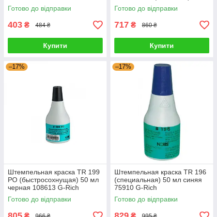
8357 G-Rich
Готово до відправки
Готово до відправки
403
717
₴
₴
484 ₴
860 ₴
Купити
Купити
–17%
–17%
Штемпельная краска TR 199
Штемпельная краска TR 196
PO (быстросохнущая) 50 мл
(специальная) 50 мл синяя
черная 108613 G-Rich
75910 G-Rich
Готово до відправки
Готово до відправки
805
829
₴
₴
966 ₴
995 ₴