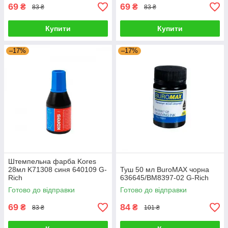
69
69
₴
₴
83 ₴
83 ₴
Купити
Купити
–17%
–17%
Штемпельна фарба Kores
28мл K71308 синя 640109 G-
Туш 50 мл BuroMAX чорна
Rich
636645/BM8397-02 G-Rich
Готово до відправки
Готово до відправки
69
84
₴
₴
83 ₴
101 ₴