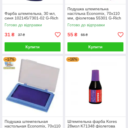
Подушка штемпельна
Фарба штемпельна, 30 мл,
настільна Есonomix, 70х110
синя 102145/7301-02 G-Rich
мм, фіолетова 55301 G-Rich
Готово до відправки
Готово до відправки
31
55
₴
₴
37 ₴
66 ₴
Купити
Купити
–17%
–16%
Подушка штемпельная
Штемпельна фарба Kores
настольная Есonomix, 70х110
28мол K71348 фіолетова