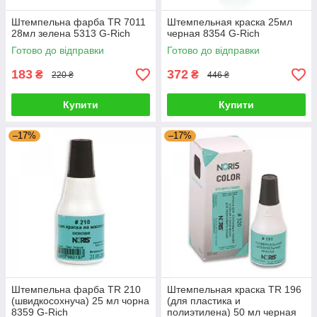
Штемпельна фарба TR 7011
Штемпельная краска 25мл
28мл зелена 5313 G-Rich
черная 8354 G-Rich
Готово до відправки
Готово до відправки
183
372
₴
₴
220 ₴
446 ₴
Купити
Купити
–17%
–17%
Штемпельна фарба TR 210
Штемпельная краска TR 196
(швидкосохнуча) 25 мл чорна
(для пластика и
8359 G-Rich
полиэтилена) 50 мл черная