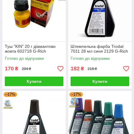
Туш "KIN" 20 г діамантово
Штемпельна фарба Trodat
жовта 602718 G-Rich
7011 28 мл синя 2129 G-Rich
Готово до відправки
Готово до відправки
170
182
₴
₴
204 ₴
218 ₴
Купити
Купити
–17%
–17%