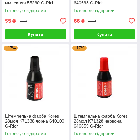
мм, синяя 55290 G-Rich
640693 G-Rich
Готово до відправки
Готово до відправки
55
66
₴
₴
66 ₴
79 ₴
Купити
Купити
–17%
–17%
Штемпельна фарба Kores
Штемпельна фарба Kores
28мол K71338 чорна 640100
28мол K71328 червона
G-Rich
646659 G-Rich
Готово до відправки
Готово до відправки