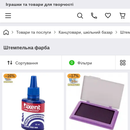
Іграшки та товари для творчості
Товари та послуги
Канцтовари, шкільний базар
Штем
Штемпельна фарба
Сортування
0
Фільтри
–16%
–17%