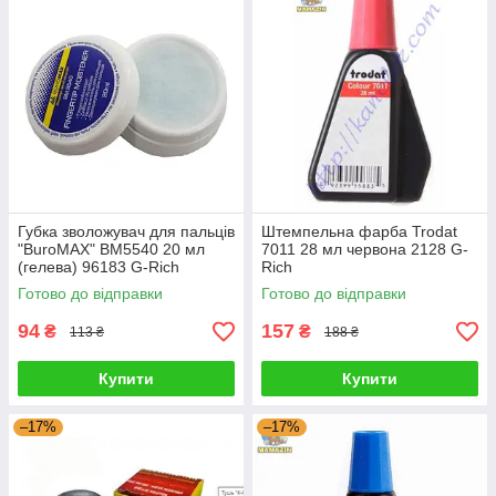
Губка зволожувач для пальців
Штемпельна фарба Trodat
"BuroMAX" BM5540 20 мл
7011 28 мл червона 2128 G-
(гелева) 96183 G-Rich
Rich
Готово до відправки
Готово до відправки
94
157
₴
₴
113 ₴
188 ₴
Купити
Купити
–17%
–17%