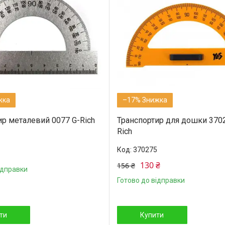
–17%
ир металевий 0077 G-Rich
Транспортир для дошки 370
Rich
370275
130 ₴
156 ₴
ідправки
Готово до відправки
ти
Купити