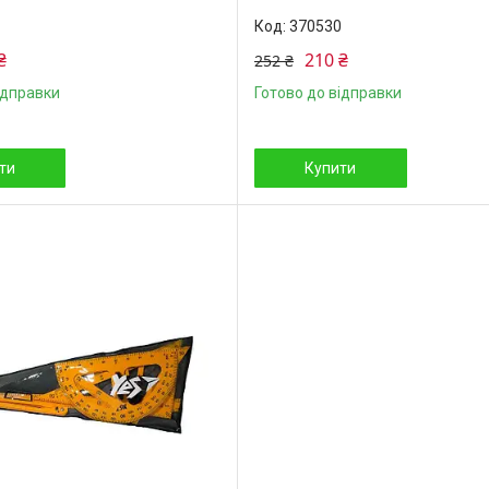
370530
₴
210 ₴
252 ₴
ідправки
Готово до відправки
ти
Купити