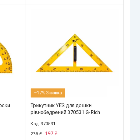
–17%
оски
Трикутник YES для дошки
рівнобедрений 370531 G-Rich
370531
197 ₴
236 ₴