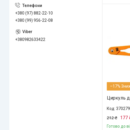
+380 (97) 882-22-10
+380 (99) 956-22-08
+380982633422
–17%
Циркуль д
370279
177 
212 ₴
Готово до в