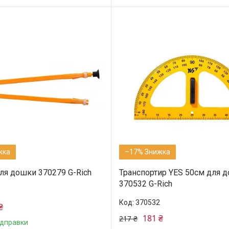
–17%
ля дошки 370279 G-Rich
Транспортир YES 50см для д
370532 G-Rich
370532
₴
181 ₴
217 ₴
ідправки