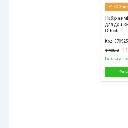
–17%
Набір вим
для дошки 
G-Rich
370525
1 
1 408 ₴
Готово до в
Купи