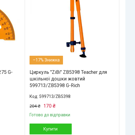
–17%
275 G-
Циркуль "ZiBi" ZB5398 Teacher для
шкільної дошки жовтий
599713/ZB5398 G-Rich
599713/ZB5398
170 ₴
204 ₴
Готово до відправки
Купити