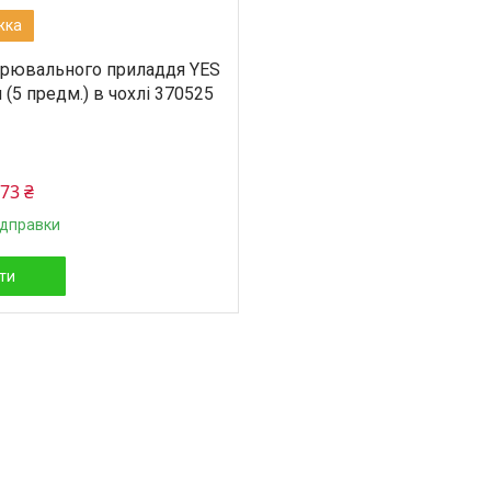
ірювального приладдя YES
(5 предм.) в чохлі 370525
173 ₴
ідправки
ти