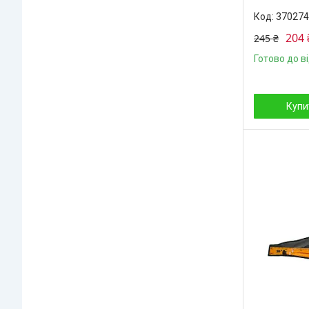
370274
204 
245 ₴
Готово до в
Купи