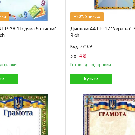
–20%
4 ГР-28 "Подяка батькам"
Диплом А4 ГР-17 "Україна" 
ch
Rich
77169
4 ₴
5 ₴
ідправки
Готово до відправки
ти
Купити