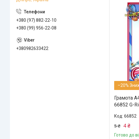
+380 (97) 882-22-10
+380 (99) 956-22-08
+380982633422
–20%
Грамота А
66852 G-Ri
66852
4 ₴
5 ₴
Готово до в