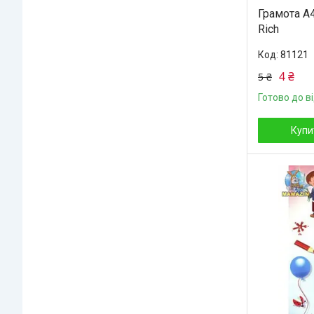
Грамота А4
Rich
81121
4 ₴
5 ₴
Готово до в
Купи