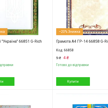
–20%
 "Україна" 66851 G-Rich
Грамота А4 ГР-14 66858 G-Ri
66858
4 ₴
5 ₴
ідправки
Готово до відправки
ти
Купити