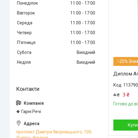
Понеділок
11:00
17:00
Вівторок
11:00
17:00
Середа
11:00
17:00
Четвер
11:00
17:00
Пʼятниця
11:00
17:00
Субота
Вихідний
–25%
Неділя
Вихідний
Диплом А4 
113790
3 ₴
4 ₴
Готово до в
🍀 Гарні Речі
Купи
проспект Дмитра Яворницького, 100,
Дніпро, Україна