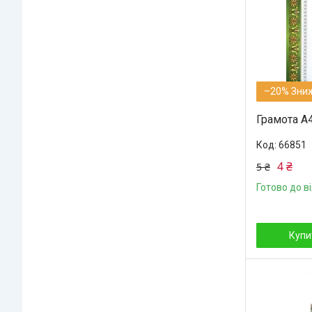
–20%
Грамота А4
66851
4 ₴
5 ₴
Готово до в
Купи