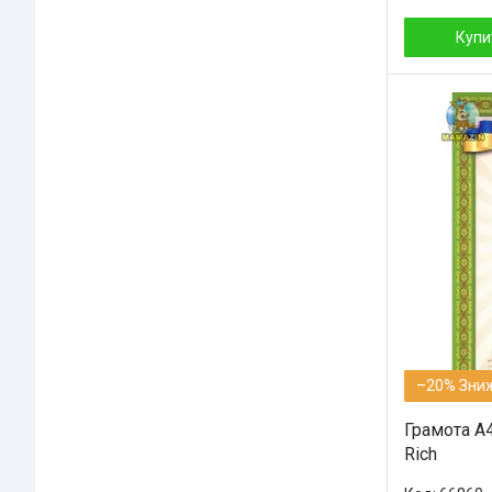
Купи
–20%
Грамота А4
Rich