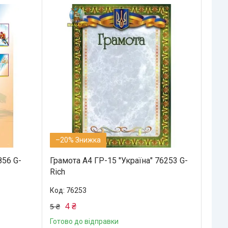
–20%
856 G-
Грамота А4 ГР-15 "Україна" 76253 G-
Rich
76253
4 ₴
5 ₴
Готово до відправки