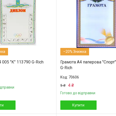
–20%
005 "К" 113790 G-Rich
Грамота А4 паперова "Спорт
G-Rich
70606
4 ₴
5 ₴
ідправки
Готово до відправки
ти
Купити