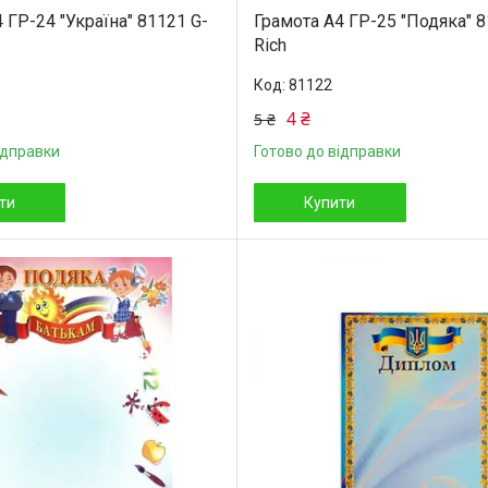
 ГР-24 "Україна" 81121 G-
Грамота А4 ГР-25 "Подяка" 8
Rich
81122
4 ₴
5 ₴
ідправки
Готово до відправки
ти
Купити