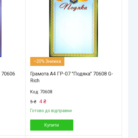
–20%
" 70606
Грамота А4 ГР-07 "Подяка" 70608 G-
Rich
70608
4 ₴
5 ₴
Готово до відправки
Купити