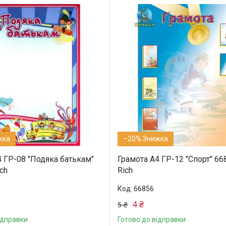
–20%
4 ГР-08 "Подяка батькам"
Грамота А4 ГР-12 "Спорт" 66
ch
Rich
66856
4 ₴
5 ₴
ідправки
Готово до відправки