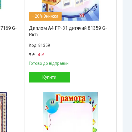
–20%
77169 G-
Диплом А4 ГР-31 дитячий 81359 G-
Rich
81359
4 ₴
5 ₴
Готово до відправки
Купити