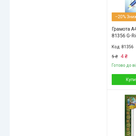
–20%
Грамота А
81356 G-Ri
81356
4 ₴
5 ₴
Готово до в
Купи