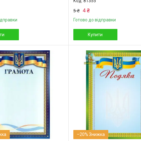
81355
4 ₴
5 ₴
ідправки
Готово до відправки
ти
Купити
–20%