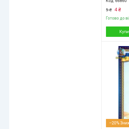
66860
4 ₴
5 ₴
Готово до в
Купи
–20%