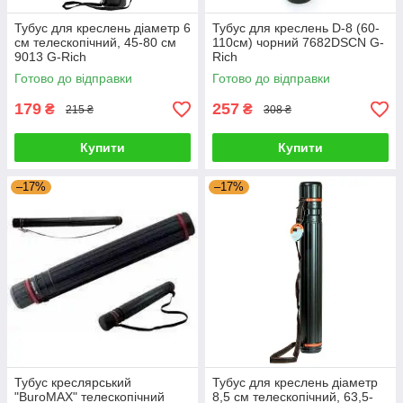
Тубус для креслень діаметр 6
Тубус для креслень D-8 (60-
см телескопічний, 45-80 см
110см) чорний 7682DSCN G-
9013 G-Rich
Rich
Готово до відправки
Готово до відправки
179
257
₴
₴
215 ₴
308 ₴
Купити
Купити
–17%
–17%
Тубус креслярський
Тубус для креслень діаметр
"BuroMAX" телескопічний
8,5 см телескопічний, 63,5-