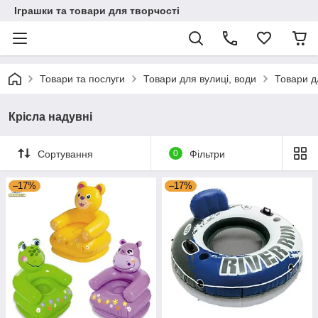
Іграшки та товари для творчості
Товари та послуги
Товари для вулиці, води
Товари д
Крісла надувні
Сортування
0
Фільтри
–17%
–17%