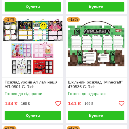
Купити
Купити
–17%
–17%
Розклад уроків А4 ламінація
Шкільний розклад "Minecraft"
АП-0801 G-Rich
470536 G-Rich
Готово до відправки
Готово до відправки
133
141
₴
₴
160 ₴
169 ₴
Купити
Купити
–17%
–17%