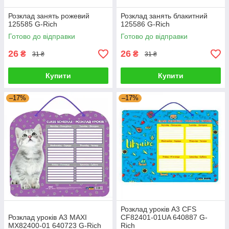
Розклад занять рожевий
Розклад занять блакитний
125585 G-Rich
125586 G-Rich
Готово до відправки
Готово до відправки
26
26
₴
₴
31 ₴
31 ₴
Купити
Купити
–17%
–17%
Розклад уроків А3 CFS
Розклад уроків А3 MAXI
CF82401-01UA 640887 G-
MX82400-01 640723 G-Rich
Rich