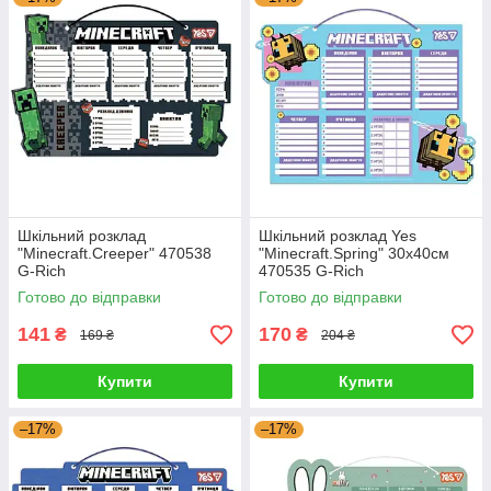
Шкільний розклад
Шкільний розклад Yes
"Minecraft.Creeper" 470538
"Minecraft.Spring" 30х40см
G-Rich
470535 G-Rich
Готово до відправки
Готово до відправки
141
170
₴
₴
169 ₴
204 ₴
Купити
Купити
–17%
–17%