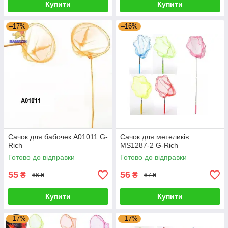
Купити
Купити
–17%
–16%
Сачок для бабочек A01011 G-
Сачок для метеликів
Rich
MS1287-2 G-Rich
Готово до відправки
Готово до відправки
55
56
₴
₴
66 ₴
67 ₴
Купити
Купити
–17%
–17%