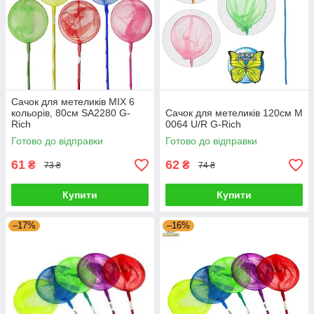
Сачок для метеликів MIX 6
кольорів, 80см SA2280 G-
Сачок для метеликів 120см M
Rich
0064 U/R G-Rich
Готово до відправки
Готово до відправки
61
62
₴
₴
73 ₴
74 ₴
Купити
Купити
–17%
–16%