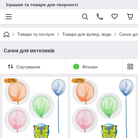
Іграшки та товари для творчості
Товари та послуги
Товари для вулиці, води
Сачок дл
Сачок для метеликів
Сортування
0
Фільтри
–17%
–17%