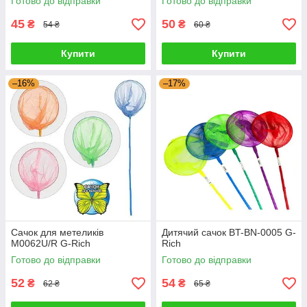
Готово до відправки
Готово до відправки
45
50
₴
₴
54 ₴
60 ₴
Купити
Купити
–16%
–17%
Сачок для метеликів
Дитячий сачок BT-BN-0005 G-
M0062U/R G-Rich
Rich
Готово до відправки
Готово до відправки
52
54
₴
₴
62 ₴
65 ₴