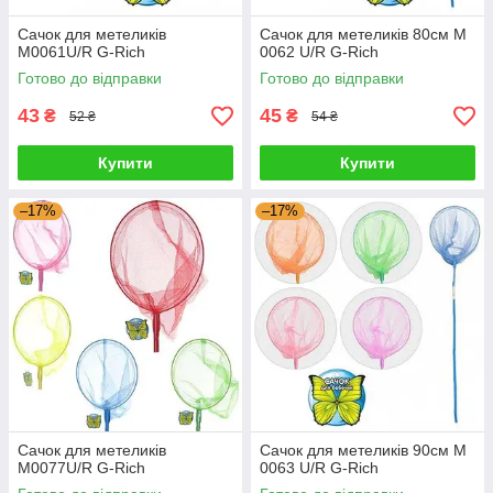
Сачок для метеликів
Сачок для метеликів 80см M
M0061U/R G-Rich
0062 U/R G-Rich
Готово до відправки
Готово до відправки
43
45
₴
₴
52 ₴
54 ₴
Купити
Купити
–17%
–17%
Сачок для метеликів
Сачок для метеликів 90см M
M0077U/R G-Rich
0063 U/R G-Rich