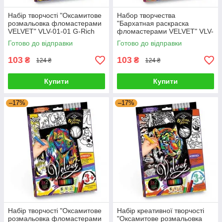
Набір творчості "Оксамитове
Набор творчества
розмальовка фломастерами
"Бархатная раскраска
VELVET" VLV-01-01 G-Rich
фломастерами VELVET" VLV-
01-10 G-Rich
Готово до відправки
Готово до відправки
103
103
₴
₴
124 ₴
124 ₴
Купити
Купити
–17%
–17%
Набір творчості "Оксамитове
Набір креативної творчості
розмальовка фломастерами
"Оксамитове розмальовка