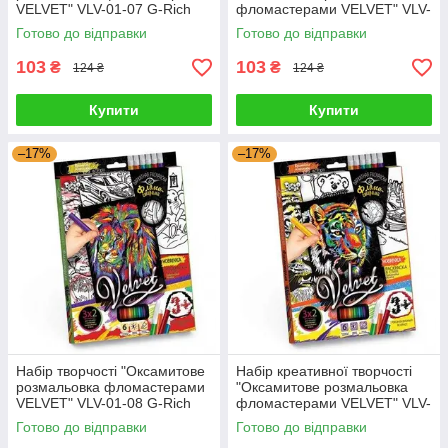
VELVET" VLV-01-07 G-Rich
фломастерами VELVET" VLV-
01-06 G-Rich
Готово до відправки
Готово до відправки
103
103
₴
₴
124 ₴
124 ₴
Купити
Купити
–17%
–17%
Набір творчості "Оксамитове
Набір креативної творчості
розмальовка фломастерами
"Оксамитове розмальовка
VELVET" VLV-01-08 G-Rich
фломастерами VELVET" VLV-
01-04 G-Rich
Готово до відправки
Готово до відправки