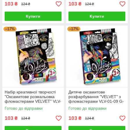
103
103
₴
₴
124 ₴
124 ₴
Купити
Купити
–17%
–17%
Набір креативної творчості
Дитяче оксамитове
"Оксамитове розмальовка
розфарбування "VELVET" з
фломастерами VELVET" VLV-
фломастерами VLV-01-09 G-
01-05 G-Rich
Rich
Готово до відправки
Готово до відправки
103
103
₴
₴
124 ₴
124 ₴