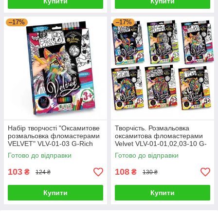
Купити
Купити
–17%
–17%
Набір творчості "Оксамитове
Творчість. Розмальовка
розмальовка фломастерами
оксамитова фломастерами
VELVET" VLV-01-03 G-Rich
Velvet VLV-01-01,02,03-10 G-
Rich
Готово до відправки
Готово до відправки
103
108
₴
₴
124 ₴
130 ₴
Купити
Купити