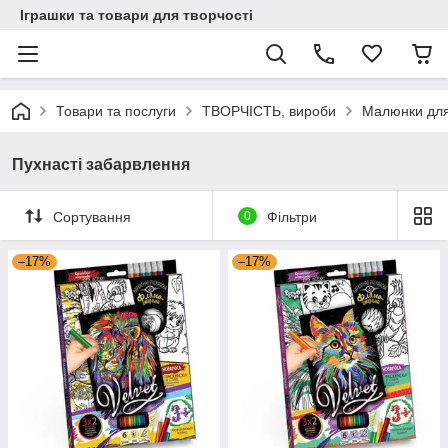
Іграшки та товари для творчості
Товари та послуги
ТВОРЧІСТЬ, вироби
Малюнки для
Пухнасті забарвлення
Сортування
0
Фільтри
–17%
–17%