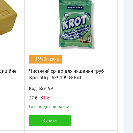
–16%
диційне
Чистячий ср-во для чищення труб
Кріт 50гр. 639199 G-Rich
639199
31 ₴
37 ₴
Готово до відправки
Купити