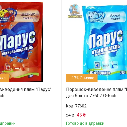
–17%
иведення плям "Парус"
Порошок-виведення плям "
ch
для білого 77602 G-Rich
77602
45 ₴
54 ₴
ідправки
Готово до відправки