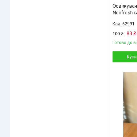
Освіжувач
Neofresh в
62991
83 ₴
100 ₴
Готово до в
Купи