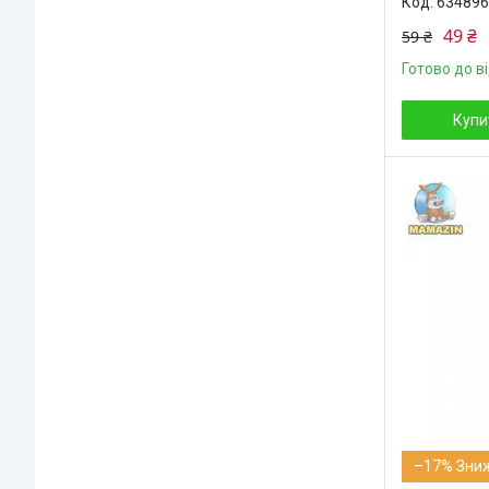
634896
49 ₴
59 ₴
Готово до в
Купи
–17%