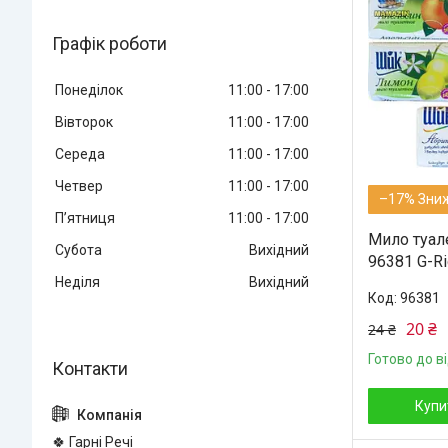
Графік роботи
Понеділок
11:00
17:00
Вівторок
11:00
17:00
Середа
11:00
17:00
Четвер
11:00
17:00
–17%
Пʼятниця
11:00
17:00
Мило туал
Субота
Вихідний
96381 G-Ri
Неділя
Вихідний
96381
20 ₴
24 ₴
Готово до в
Купи
🍀 Гарні Речі