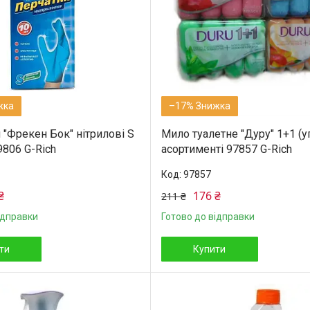
–17%
 "Фрекен Бок" нітрилові S
Мило туалетне "Дуру" 1+1 (у
9806 G-Rich
асортименті 97857 G-Rich
97857
₴
176 ₴
211 ₴
ідправки
Готово до відправки
ти
Купити