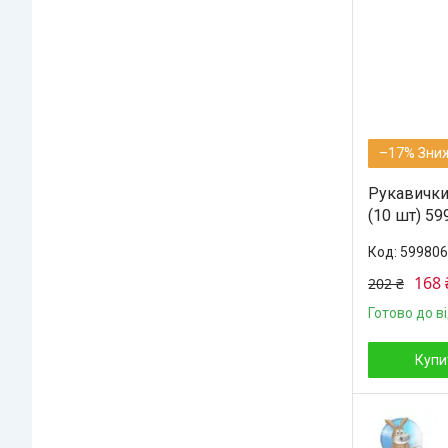
–17%
Рукавички
(10 шт) 59
599806
168 
202 ₴
Готово до в
Купи