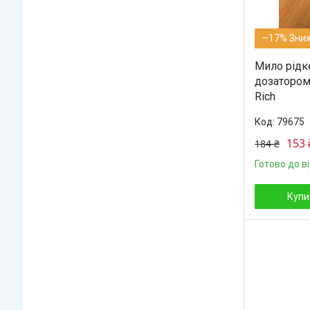
–17%
Мило рідк
дозатором
Rich
79675
153 
184 ₴
Готово до в
Купи