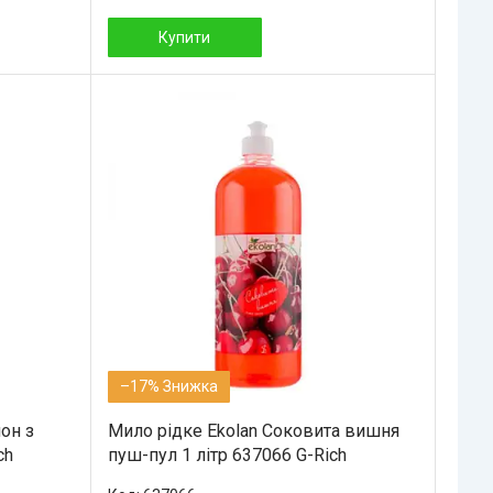
Купити
–17%
он з
Мило рідке Ekolan Соковита вишня
ch
пуш-пул 1 літр 637066 G-Rich