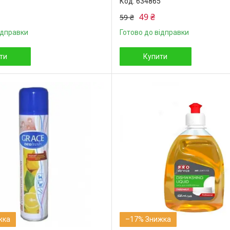
634865
49 ₴
59 ₴
ідправки
Готово до відправки
ти
Купити
–17%