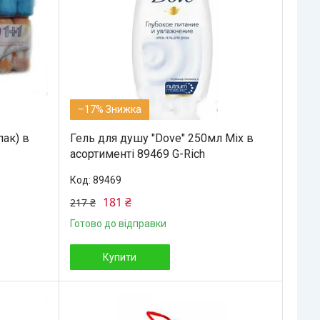
–17%
пак) в
Гель для душу "Dove" 250мл Mix в
асортименті 89469 G-Rich
89469
181 ₴
217 ₴
Готово до відправки
Купити