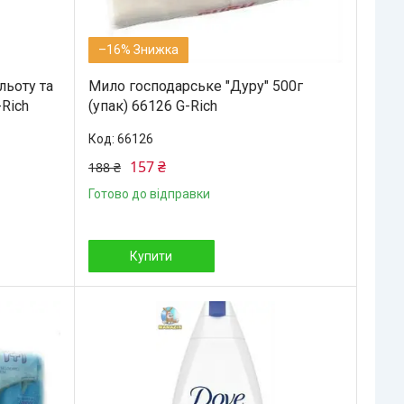
–16%
льоту та
Мило господарське "Дуру" 500г
-Rich
(упак) 66126 G-Rich
66126
157 ₴
188 ₴
Готово до відправки
Купити