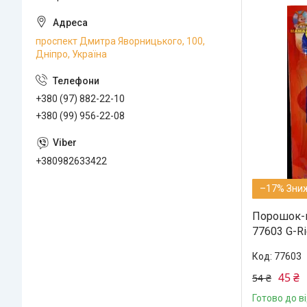
проспект Дмитра Яворницького, 100,
Дніпро, Україна
+380 (97) 882-22-10
+380 (99) 956-22-08
+380982633422
–17%
Порошок-в
77603 G-Ri
77603
45 ₴
54 ₴
Готово до в