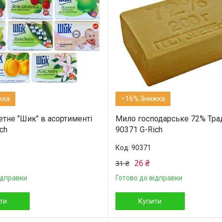
–16%
етне "Шик" в асортименті
Мило господарське 72% Тра
ch
90371 G-Rich
90371
26 ₴
31 ₴
ідправки
Готово до відправки
ти
Купити