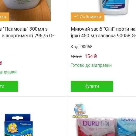
–17%
е "Палмолів" 300мл з
Миючий засіб "Cilit" проти на
 в асортименті 79675 G-
іржі 450 мл запаска 90058 G
90058
154 ₴
185 ₴
₴
Готово до відправки
ідправки
ти
Купити