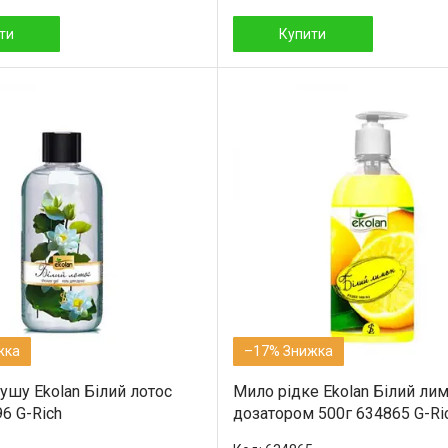
ти
Купити
–17%
ушу Ekolan Білий лотос
Мило рідке Ekolan Білий лим
6 G-Rich
дозатором 500г 634865 G-Ri