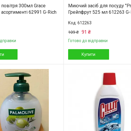
 повітря 300мл Grace
Миючий засіб для посуду "Pr
 асортименті 62991 G-Rich
Грейпфрут 525 мл 612263 G-
612263
91 ₴
109 ₴
ідправки
Готово до відправки
ти
Купити