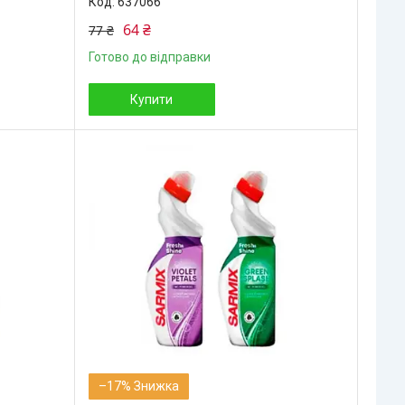
637066
64 ₴
77 ₴
Готово до відправки
Купити
–17%