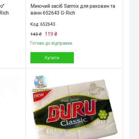
o"
Миючий засіб Sarmix для раковин та
Rich
ванн 652643 G-Rich
652643
119 ₴
143 ₴
Готово до відправки
Купити