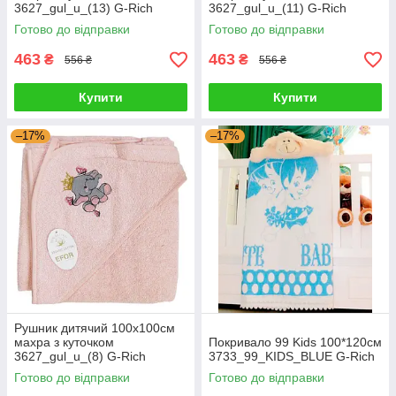
3627_gul_u_(13) G-Rich
3627_gul_u_(11) G-Rich
Готово до відправки
Готово до відправки
463
463
₴
₴
556 ₴
556 ₴
Купити
Купити
–17%
–17%
Рушник дитячий 100x100см
махра з куточком
Покривало 99 Kids 100*120см
3627_gul_u_(8) G-Rich
3733_99_KIDS_BLUE G-Rich
Готово до відправки
Готово до відправки