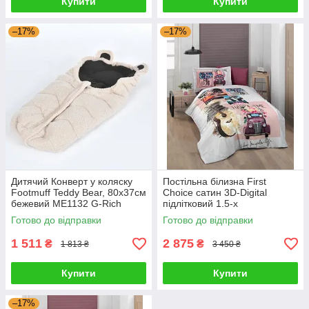
Купити
Купити
–17%
–17%
Дитячий Конверт у коляску
Постільна білизна First
Footmuff Teddy Bear, 80х37см
Choice сатин 3D-Digital
бежевий ME1132 G-Rich
підлітковий 1.5-х
2034_3d_harley G-Rich
Готово до відправки
Готово до відправки
1 511
2 875
₴
₴
1 813 ₴
3 450 ₴
Купити
Купити
–17%