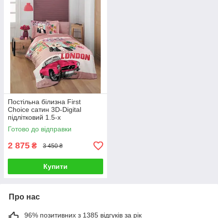
Постільна білизна First
Choice сатин 3D-Digital
підлітковий 1.5-х
2034_3d_london G-Rich
Готово до відправки
2 875
₴
3 450 ₴
Купити
Про нас
96% позитивних з 1385 відгуків за рік