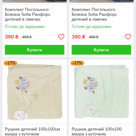
Комплект Постільного
Комплект Постільного
Білизна Sofia Ранфорс
Білизна Sofia Ранфорс
дитячий в ліжечко
дитячий в ліжечко
2083_sr_l_12 G-Rich
2083_sr_l_11 G-Rich
Готово до відправки
Готово до відправки
390
390
₴
₴
468 ₴
468 ₴
Купити
Купити
–17%
–17%
Рушник дитячий 100x100см
Рушник дитячий 100x100
махра з куточком
махра з куточком