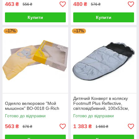
463
480
₴
₴
556 ₴
576 ₴
Купити
Купити
–17%
–17%
Дитячий Конверт в коляску
Одеяло велюровое "Мой
Footmuff Plus Reflective,
мышонок" ВО-0018 G-Rich
світловідбивний, 100х53см,
сірий ME1131 G-Rich
Готово до відправки
Готово до відправки
563
1 383
₴
₴
676 ₴
1 660 ₴