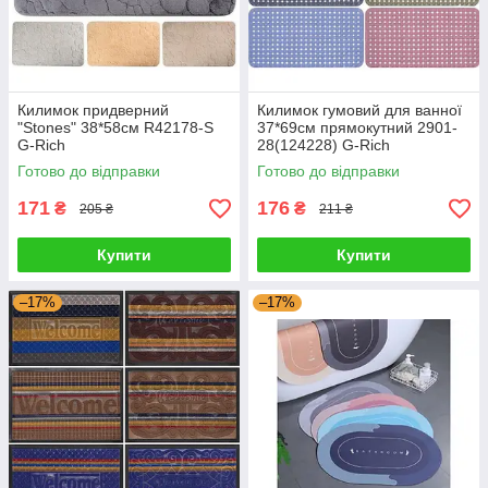
Килимок придверний
Килимок гумовий для ванної
"Stones" 38*58см R42178-S
37*69см прямокутний 2901-
G-Rich
28(124228) G-Rich
Готово до відправки
Готово до відправки
171
176
₴
₴
205 ₴
211 ₴
Купити
Купити
–17%
–17%