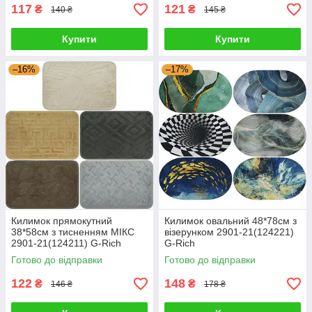
117
121
₴
₴
140 ₴
145 ₴
Купити
Купити
–16%
–17%
Килимок прямокутний
Килимок овальний 48*78см з
38*58см з тисненням МІКС
візерунком 2901-21(124221)
2901-21(124211) G-Rich
G-Rich
Готово до відправки
Готово до відправки
122
148
₴
₴
146 ₴
178 ₴