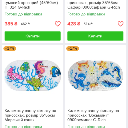
гумовий прозорий (45*60см)
присосках, розмір 35*65см
ПГ014 G-Rich
Сафарі 0900сафари G-Rich
Готово до відправки
Готово до відправки
385
428
₴
₴
462 ₴
514 ₴
Купити
Купити
–17%
–17%
Килимок у ванну кімнату на
Килимок у ванну кімнату на
присосках, розмір 35*65см
присосках "Восьминіг"
Морський коник
0900осминог G-Rich
0900морскойконек G-Rich
Готово до відправки
Готово до відправки