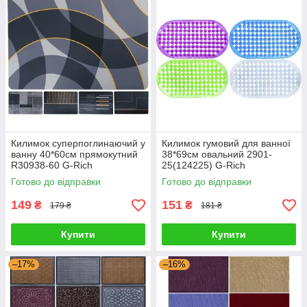
Килимок суперпоглинаючий у
Килимок гумовий для ванної
ванну 40*60см прямокутний
38*69см овальний 2901-
R30938-60 G-Rich
25(124225) G-Rich
Готово до відправки
Готово до відправки
149
151
₴
₴
179 ₴
181 ₴
Купити
Купити
–17%
–16%