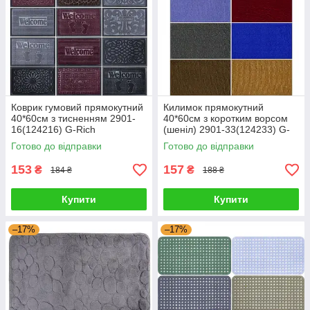
Коврик гумовий прямокутний
Килимок прямокутний
40*60см з тисненням 2901-
40*60см з коротким ворсом
16(124216) G-Rich
(шеніл) 2901-33(124233) G-
Rich
Готово до відправки
Готово до відправки
153
157
₴
₴
184 ₴
188 ₴
Купити
Купити
–17%
–17%