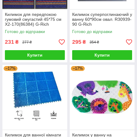
Килимок для передпокою
Килимок суперпоглинаючий у
гумовий смугастий 45*75 см
ванну 60*90см овал. R30939-
X2-170(86384) G-Rich
90 G-Rich
Готово до відправки
Готово до відправки
231
295
₴
₴
277 ₴
354 ₴
Купити
Купити
–17%
–17%
Килимок для ванної кімнати
Килимок у ванну на