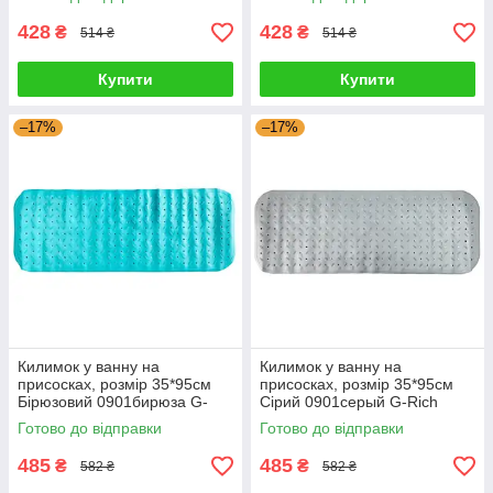
428
428
₴
₴
514 ₴
514 ₴
Купити
Купити
–17%
–17%
Килимок у ванну на
Килимок у ванну на
присосках, розмір 35*95см
присосках, розмір 35*95см
Бірюзовий 0901бирюза G-
Сірий 0901серый G-Rich
Rich
Готово до відправки
Готово до відправки
485
485
₴
₴
582 ₴
582 ₴