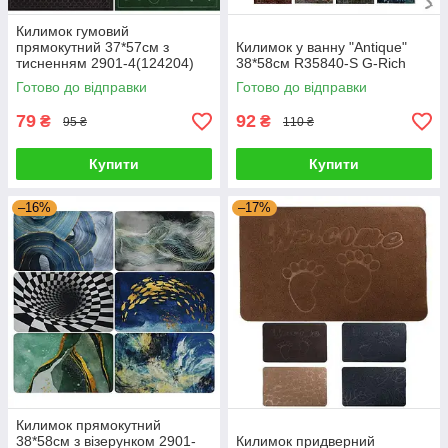
Килимок гумовий
прямокутний 37*57см з
Килимок у ванну "Antique"
тисненням 2901-4(124204)
38*58см R35840-S G-Rich
G-Rich
Готово до відправки
Готово до відправки
79
92
₴
₴
95 ₴
110 ₴
Купити
Купити
–16%
–17%
Килимок прямокутний
38*58см з візерунком 2901-
Килимок придверний