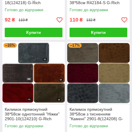
18(124218) G-Rich
38*58см R42184-S G-Rich
Готово до відправки
Готово до відправки
92
110
₴
₴
110 ₴
132 ₴
Купити
Купити
–16%
–17%
Килимок прямокутний
Килимок прямокутний
38*58см однотонний "Ніжки"
38*58см з тисненням
2901-10(124210) G-Rich
"Камені" 2901-8(124208) G-
Rich
Готово до відправки
Готово до відправки