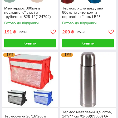
Міні-термос 300мл із
Термопляшка вакуумна
нержавіючої сталі з
800мл із ситечком із
трубочкою B25-12(124704)
нержавіючої сталі B25-
G-Rich
8(124702) G-Rich
Готово до відправки
Готово до відправки
191
209
₴
₴
229 ₴
251 ₴
Купити
Купити
–17%
–17%
Термос металевий 0,5 літра,
Термосумка 28*16*20см
24*7*7 см X2-59(89500) G-