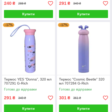
240
291
₴
₴
288 ₴
349 ₴
Купити
Купити
–17%
–17%
Термоc YES "Donna", 320 мл
Термос "Cosmic Beetle" 320
707291 G-Rich
мл 707284 G-Rich
Готово до відправки
Готово до відправки
291
301
₴
₴
349 ₴
361 ₴
Купити
Купити