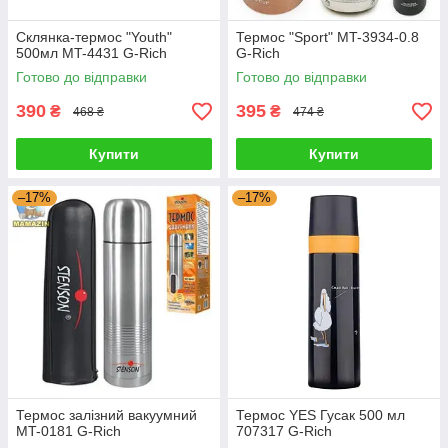
Склянка-термос "Youth"
Термос "Sport" MT-3934-0.8
500мл MT-4431 G-Rich
G-Rich
Готово до відправки
Готово до відправки
390
395
₴
₴
468 ₴
474 ₴
Купити
Купити
–17%
–17%
Термос залізний вакуумний
Термос YES Гусак 500 мл
MT-0181 G-Rich
707317 G-Rich