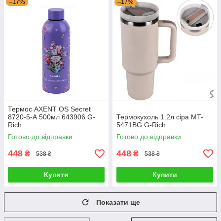
–17%
–17%
Термос AXENT OS Secret
8720-5-А 500мл 643906 G-
Термокухоль 1.2л сіра MT-
Rich
5471BG G-Rich
Готово до відправки
Готово до відправки
448
448
₴
₴
538 ₴
538 ₴
Купити
Купити
Показати ще