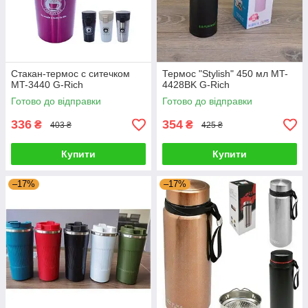
Стакан-термос с ситечком
Термос "Stylish" 450 мл MT-
MT-3440 G-Rich
4428BK G-Rich
Готово до відправки
Готово до відправки
336
354
₴
₴
403 ₴
425 ₴
Купити
Купити
–17%
–17%