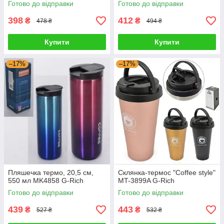
Готово до відправки
Готово до відправки
398
412
₴
₴
478 ₴
494 ₴
Купити
Купити
–17%
–17%
Пляшечка термо, 20,5 см,
Склянка-термос "Coffee style"
550 мл MK4858 G-Rich
MT-3899A G-Rich
Готово до відправки
Готово до відправки
439
443
₴
₴
527 ₴
532 ₴