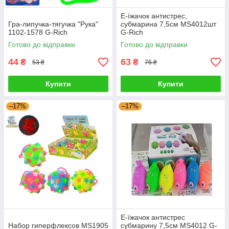
Е-їжачок антистрес,
Гра-липучка-тягучка "Рука"
субмарина 7,5см MS4012шт
1102-1578 G-Rich
G-Rich
Готово до відправки
Готово до відправки
44
63
₴
₴
53 ₴
76 ₴
Купити
Купити
–17%
–17%
Е-їжачок антистрес
Набор гиперфлексов MS1905
субмарину 7,5см MS4012 G-