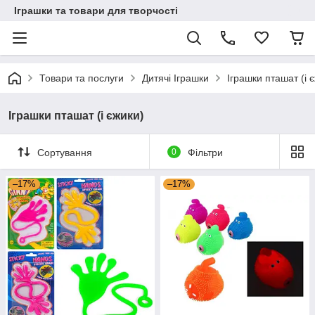
Іграшки та товари для творчості
Товари та послуги
Дитячі Іграшки
Іграшки пташат (і 
Іграшки пташат (і єжики)
Сортування
0
Фільтри
–17%
–17%