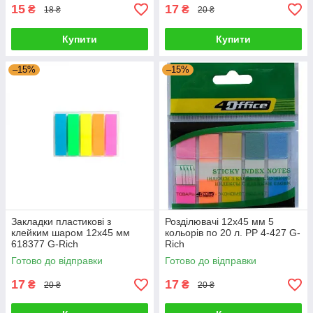
15
17
₴
₴
18 ₴
20 ₴
Купити
Купити
–15%
–15%
Закладки пластикові з
Розділювачі 12x45 мм 5
клейким шаром 12х45 мм
кольорів по 20 л. PP 4-427 G-
618377 G-Rich
Rich
Готово до відправки
Готово до відправки
17
17
₴
₴
20 ₴
20 ₴