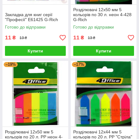
Розділювачі 12x50 мм 5
Закладка для книг серії
кольорів по 30 л. неон 4-428
"Професії" E61425 G-Rich
G-Rich
Готово до відправки
Готово до відправки
11
11
₴
₴
13 ₴
13 ₴
Купити
Купити
–19%
–17%
Розділювачі 12x50 мм 5
Розділювачі 12x44 мм 5
кольорів по 20 л. PP неон 4-
кольорів по 20 л. PP "Стріла"