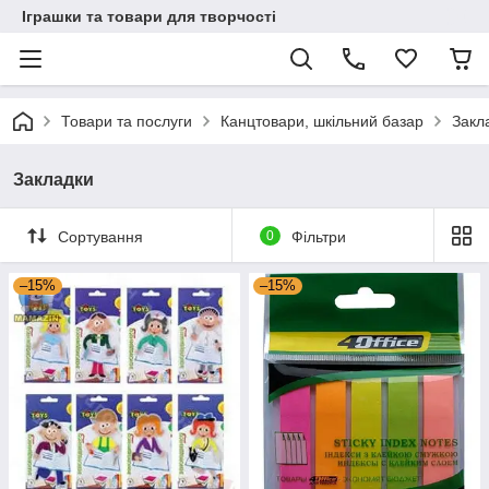
Іграшки та товари для творчості
Товари та послуги
Канцтовари, шкільний базар
Закл
Закладки
Сортування
0
Фільтри
–15%
–15%