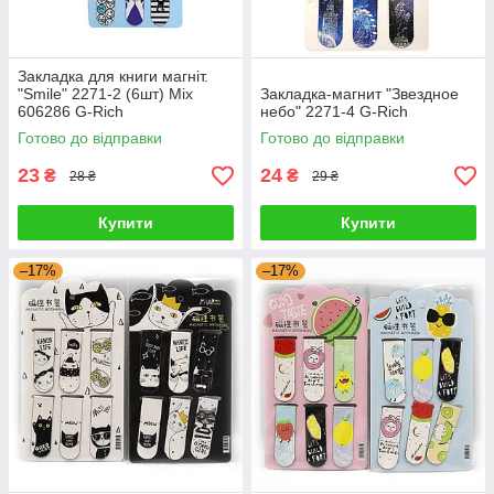
Закладка для книги магніт.
"Smile" 2271-2 (6шт) Mix
Закладка-магнит "Звездное
606286 G-Rich
небо" 2271-4 G-Rich
Готово до відправки
Готово до відправки
23
24
₴
₴
28 ₴
29 ₴
Купити
Купити
–17%
–17%