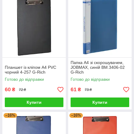
Папка A4 зі скорошувачем,
Планшет із кліпом A4 PVC
JOBMAX, синій BM.3406-02
чорний 4-257 G-Rich
G-Rich
Готово до відправки
Готово до відправки
60
61
₴
₴
72 ₴
73 ₴
Купити
Купити
–16%
–16%