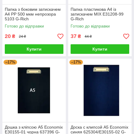
Папка з боковим затискачем
Папка пластикова А4 із
A4 PP 500 мкм непрозора
затискачем MIX Е31208-99
5103 G-Rich
G-Rich
Готово до відправки
Готово до відправки
20
37
₴
₴
24 ₴
44 ₴
Купити
Купити
–17%
–17%
Дошка з кліпсою А5 Economix
Доска с клипсой А5 Economix
E30155-01 чорна 637396 G-
синяя 625304/E30155-02 G-