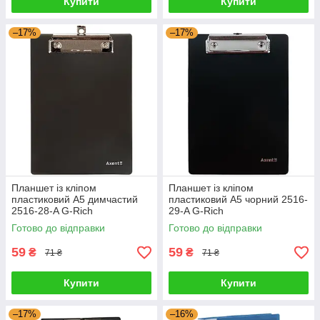
Купити
Купити
–17%
–17%
Планшет із кліпом
Планшет із кліпом
пластиковий A5 димчастий
пластиковий A5 чорний 2516-
2516-28-A G-Rich
29-A G-Rich
Готово до відправки
Готово до відправки
59
59
₴
₴
71 ₴
71 ₴
Купити
Купити
–17%
–16%