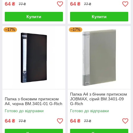
64
64
₴
₴
77 ₴
77 ₴
Купити
Купити
–17%
–17%
Папка A4 з бічним притиском
Папка з боковим притиском
JOBMAX, сірий BM.3401-09
А4, чорна BM.3401-01 G-Rich
G-Rich
Готово до відправки
Готово до відправки
64
64
₴
₴
77 ₴
77 ₴