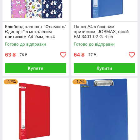
Кліпборд планшет "Фламінго/
Папка A4 з боковим
Єдиноріг" з металевим
притиском, JOBMAX, синій
притиском А4 2мм, mix4
BM.3401-02 G-Rich
9277DSCN G-Rich
Готово до відправки
Готово до відправки
63
64
₴
₴
76 ₴
77 ₴
Купити
Купити
–17%
–17%