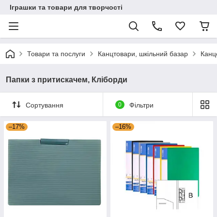
Іграшки та товари для творчості
Товари та послуги
Канцтовари, шкільний базар
Канц
Папки з притискачем, Кліборди
Сортування
0
Фільтри
–17%
–16%