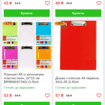
43
49
₴
₴
52 ₴
59 ₴
Купити
Купити
–17%
–16%
Планшет А5 із затискачем
пластик неон, 22*15 см
Дошка з кліпсою А4 червона
BR9808(97340) G-Rich
3411-05 G-Rich
Готово до відправки
Готово до відправки
53
57
₴
₴
64 ₴
68 ₴