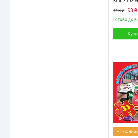
Z1020
98 ₴
118 ₴
Готово до в
Купи
–17%