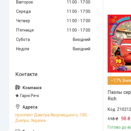
Вівторок
11:00
17:00
Середа
11:00
17:00
Четвер
11:00
17:00
Пʼятниця
11:00
17:00
Субота
Вихідний
Неділя
Вихідний
–17%
Пазлы сери
🍀 Гарні Речі
Rich
Z1021
проспект Дмитра Яворницького, 100,
98 ₴
118 ₴
Дніпро, Україна
Готово до в