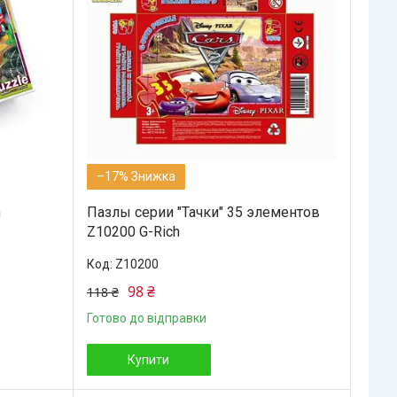
–17%
h
Пазлы серии "Тачки" 35 элементов
Z10200 G-Rich
Z10200
98 ₴
118 ₴
Готово до відправки
Купити