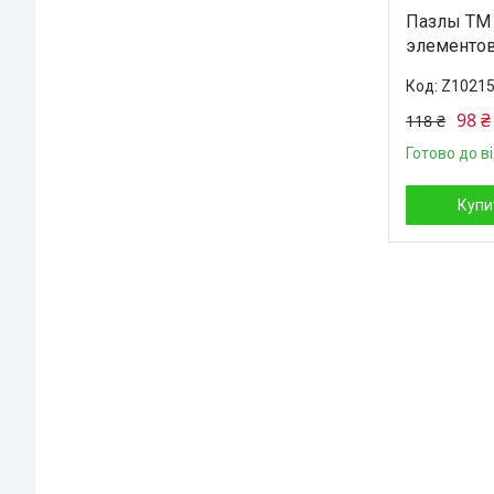
Пазлы ТМ G
элементов
Z1021
98 ₴
118 ₴
Готово до в
Купи