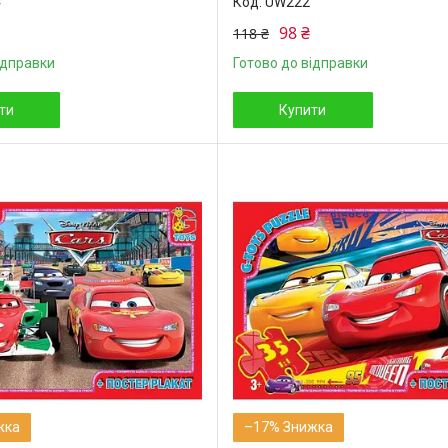
4
UW222
98 ₴
118 ₴
ідправки
Готово до відправки
ти
Купити
–17%