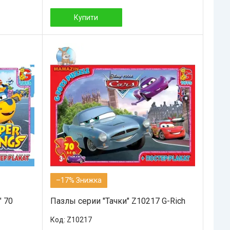
Купити
–17%
" 70
Пазлы серии "Тачки" Z10217 G-Rich
Z10217