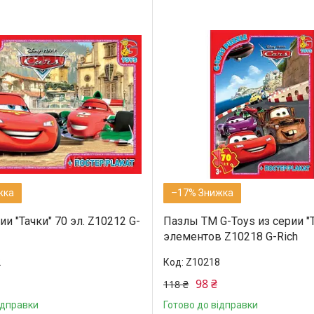
–17%
и "Тачки" 70 эл. Z10212 G-
Пазлы ТМ G-Toys из серии "Т
элементов Z10218 G-Rich
2
Z10218
98 ₴
118 ₴
ідправки
Готово до відправки