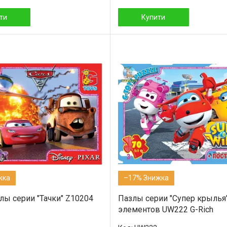
ти
Купити
–17%
лы серии "Тачки" Z10204
Пазлы серии "Супер крылья
элементов UW222 G-Rich