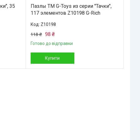
ки", 35
Пазлы ТМ G-Toys из серии "Тачки",
117 элементов Z10198 G-Rich
Z10198
98 ₴
118 ₴
Готово до відправки
Купити