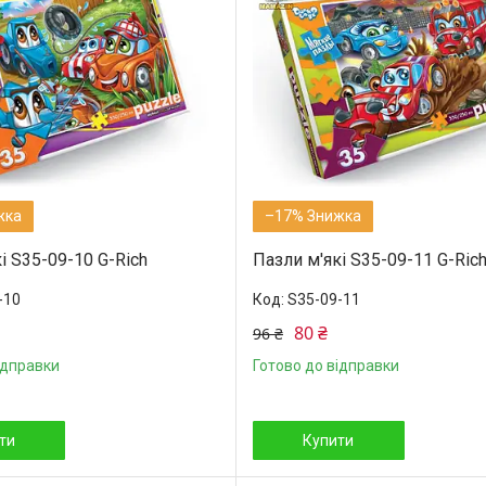
–17%
і S35-09-10 G-Rich
Пазли м'які S35-09-11 G-Ric
-10
S35-09-11
80 ₴
96 ₴
ідправки
Готово до відправки
ти
Купити