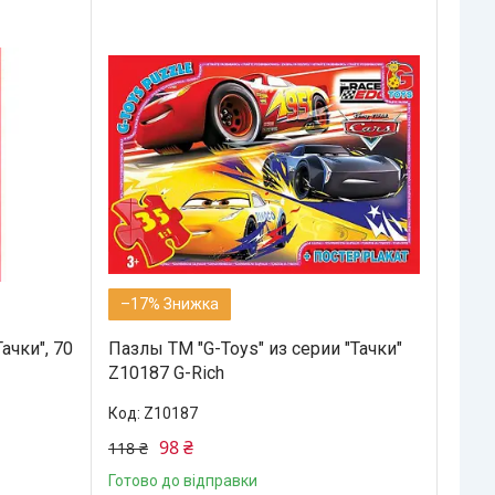
–17%
ачки", 70
Пазлы ТМ "G-Toys" из серии "Тачки"
Z10187 G-Rich
Z10187
98 ₴
118 ₴
Готово до відправки