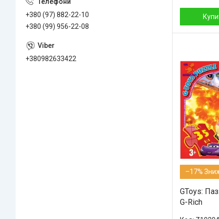
+380 (97) 882-22-10
Купи
+380 (99) 956-22-08
+380982633422
–17%
GToys: Паз
G-Rich