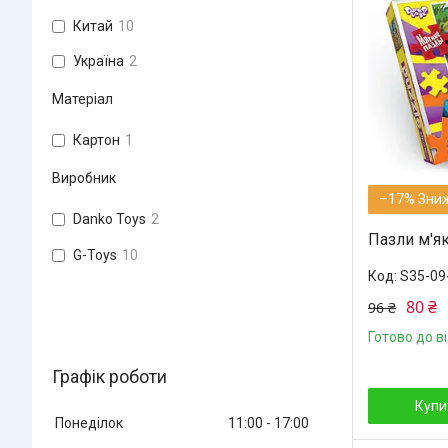
Китай
10
Україна
2
Матеріал
Картон
1
Виробник
–17%
Danko Toys
2
Пазли м'як
G-Toys
10
S35-09
80 ₴
96 ₴
Готово до в
Графік роботи
Купи
Понеділок
11:00
17:00