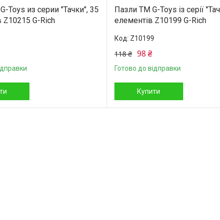
-Toys из серии "Тачки", 35
Пазли ТМ G-Toys із серії "Тач
 Z10215 G-Rich
елементів Z10199 G-Rich
5
Z10199
98 ₴
118 ₴
ідправки
Готово до відправки
ти
Купити