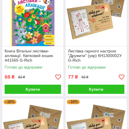
Книга Вітальні листівки-
Листівка гарного настрою
аплікації. Квітковий кошик
"Дружити" (укр) КН1300002У
441565 G-Rich
G-Rich
Готово до відправки
Готово до відправки
68
77
₴
₴
82 ₴
92 ₴
Купити
Купити
–16%
–16%