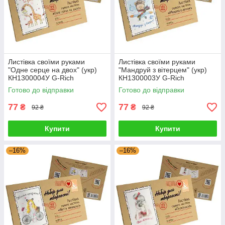
Листівка своїми руками
Листівка своїми руками
"Одне серце на двох" (укр)
"Мандруй з вітерцем" (укр)
КН1300004У G-Rich
КН1300003У G-Rich
Готово до відправки
Готово до відправки
77
77
₴
₴
92 ₴
92 ₴
Купити
Купити
–16%
–16%