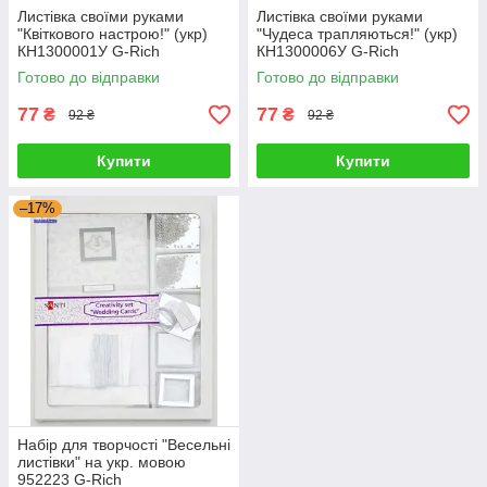
Листівка своїми руками
Листівка своїми руками
"Квіткового настрою!" (укр)
"Чудеса трапляються!" (укр)
КН1300001У G-Rich
КН1300006У G-Rich
Готово до відправки
Готово до відправки
77
77
₴
₴
92 ₴
92 ₴
Купити
Купити
–17%
Набір для творчості "Весельні
листівки" на укр. мовою
952223 G-Rich