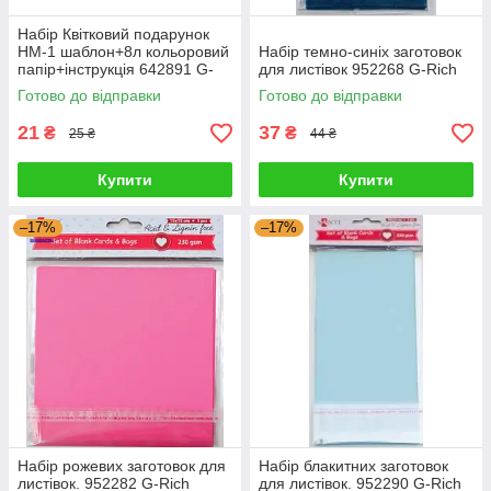
Набір Квітковий подарунок
НМ-1 шаблон+8л кольоровий
Набір темно-синіх заготовок
папір+інструкція 642891 G-
для листівок 952268 G-Rich
Rich
Готово до відправки
Готово до відправки
21
37
₴
₴
25 ₴
44 ₴
Купити
Купити
–17%
–17%
Набір рожевих заготовок для
Набір блакитних заготовок
листівок. 952282 G-Rich
для листівок. 952290 G-Rich