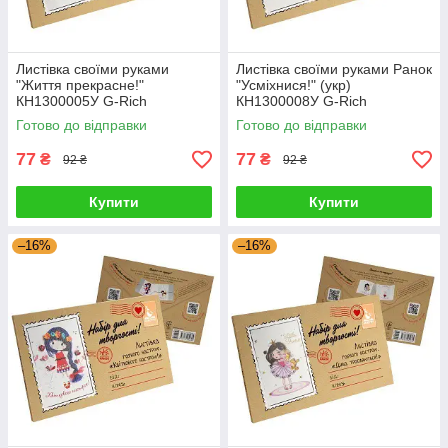
Листівка своїми руками
Листівка своїми руками Ранок
"Життя прекрасне!"
"Усміхнися!" (укр)
КН1300005У G-Rich
КН1300008У G-Rich
Готово до відправки
Готово до відправки
77
77
₴
₴
92 ₴
92 ₴
Купити
Купити
–16%
–16%