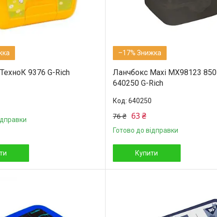
–17%
ТехноК 9376 G-Rich
Ланчбокс Maxi MX98123 850
640250 G-Rich
640250
63 ₴
76 ₴
ідправки
Готово до відправки
ти
Купити