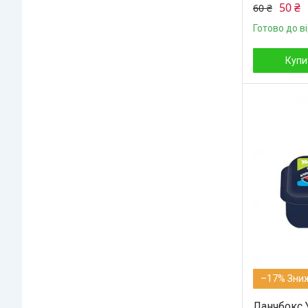
50 ₴
60 ₴
Готово до в
Купи
–17%
Ланчбокс Y