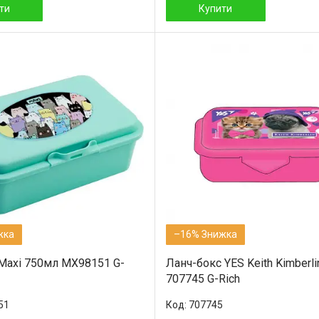
ти
Купити
–16%
Maxi 750мл MX98151 G-
Ланч-бокс YES Keith Kimberl
707745 G-Rich
51
707745