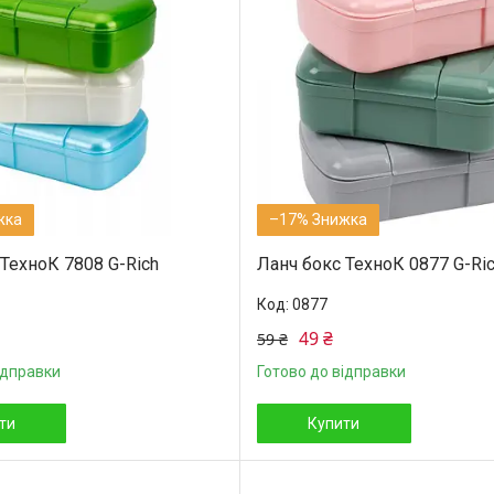
–17%
ТехноК 7808 G-Rich
Ланч бокс ТехноК 0877 G-Ri
0877
49 ₴
59 ₴
ідправки
Готово до відправки
ти
Купити