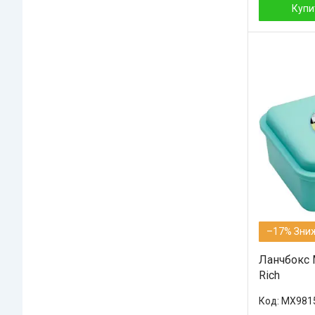
Купи
–17%
Ланчбокс 
Rich
MX981