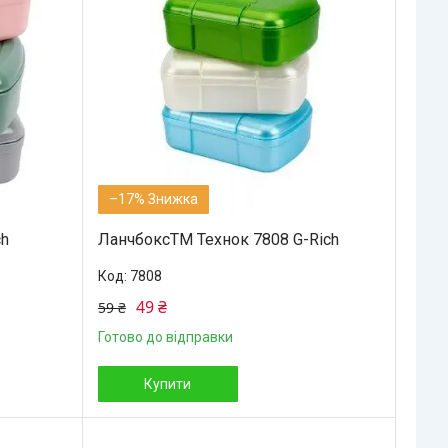
–17%
ch
ЛанчбоксТМ Технок 7808 G-Rich
7808
49 ₴
59 ₴
Готово до відправки
Купити