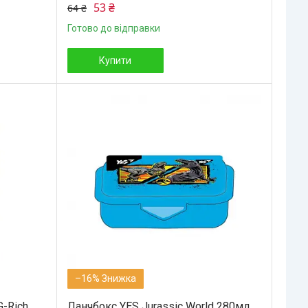
53 ₴
64 ₴
Готово до відправки
Купити
–16%
G-Rich
Ланчбокс YES Jurassic World 280мл