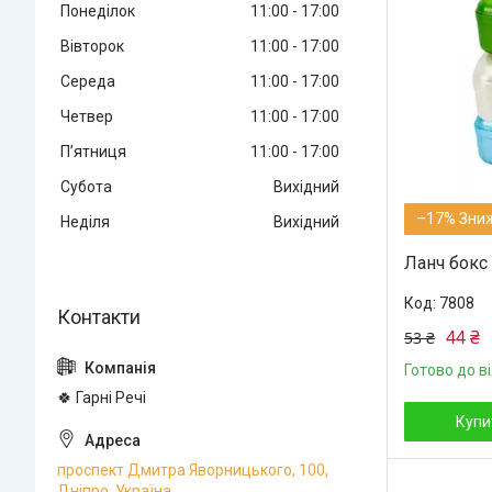
Понеділок
11:00
17:00
Вівторок
11:00
17:00
Середа
11:00
17:00
Четвер
11:00
17:00
Пʼятниця
11:00
17:00
Субота
Вихідний
–17%
Неділя
Вихідний
Ланч бокс 
7808
44 ₴
53 ₴
Готово до в
🍀 Гарні Речі
Купи
проспект Дмитра Яворницького, 100,
Дніпро, Україна