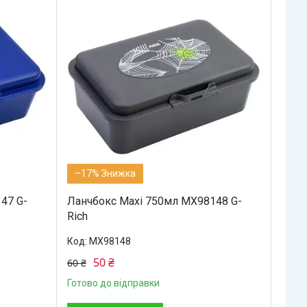
–17%
47 G-
Ланчбокс Maxi 750мл MX98148 G-
Rich
MX98148
50 ₴
60 ₴
Готово до відправки