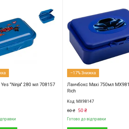
–17%
Yes "Ninja" 280 мл 708157
Ланчбокс Maxi 750мл MX981
Rich
MX98147
50 ₴
60 ₴
ідправки
Готово до відправки