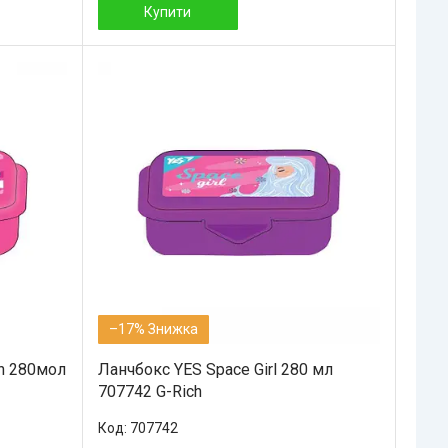
Купити
–17%
in 280мол
Ланчбокс YES Space Girl 280 мл
707742 G-Rich
707742