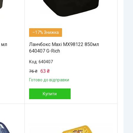
–17%
 мл
Ланчбокс Maxi MX98122 850мл
640407 G-Rich
640407
63 ₴
76 ₴
Готово до відправки
Купити