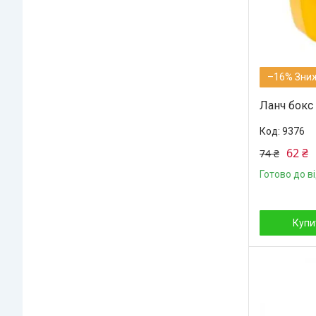
–16%
Ланч бокс 
9376
62 ₴
74 ₴
Готово до в
Купи