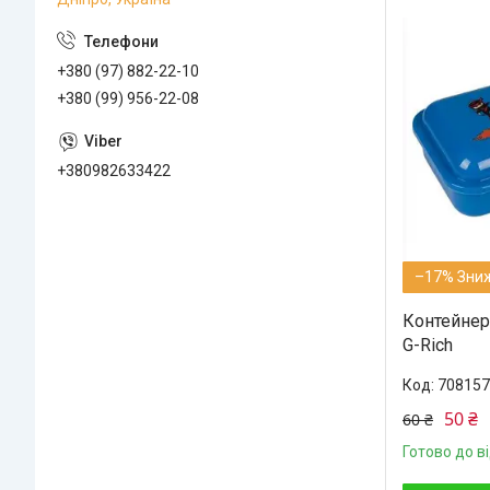
+380 (97) 882-22-10
+380 (99) 956-22-08
+380982633422
–17%
Контейнер 
G-Rich
708157
50 ₴
60 ₴
Готово до в