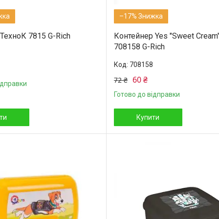
–17%
ТехноК 7815 G-Rich
Контейнер Yes "Sweet Cream
708158 G-Rich
708158
60 ₴
72 ₴
ідправки
Готово до відправки
ти
Купити