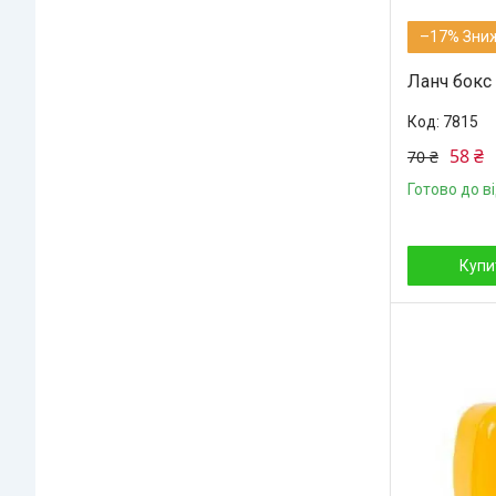
–17%
Ланч бокс 
7815
58 ₴
70 ₴
Готово до в
Купи