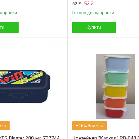
52 ₴
62 ₴
ідправки
Готово до відправки
ти
Купити
–16%
ES Blaster 280 мл 707744
Контейнер "Каскад" PB-048 