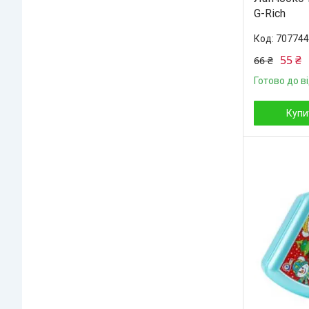
G-Rich
707744
55 ₴
66 ₴
Готово до в
Купи